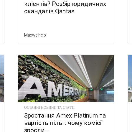
клієнтів? Розбір юридичних
скандалів Qantas
Maxwelhelp
ОСТАННІ НОВИНИ ТА СТАТТІ
Зростання Amex Platinum та
вартість пільг: чому комісії
зросли...