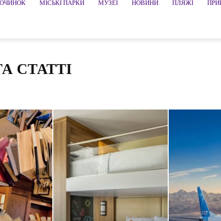
ПОЧИНОК
МІСЬКІ ПАРКИ
МУЗЕЇ
НОВИНИ
ПЛЯЖІ
ПРИ
А СТАТТІ
стрія
Авто законодавство
Авто ради
Автосалон в Детройті
тоспорт
Азербайджан
Албанія
Андорра
Аргентина
, кафе
Бахрейн
Бельгія
Білорусь
Болгарія
н
Великобританія
Відео
Відпочинок та розваги
Вірменія
Домінікана
ДТП
Естонія
Ефіопія
Єгипет
Ізраїль
Індія
Казахстан
Камбоджа
Киргизстан
Китай
Кіпр
Латвія
Литва
Ліван
Лікування і SPA
Люксембург
Мальта
Марокко
Мексика
Місцеве виробництво
я
Музеї, виставки
Непал
Нідерланди
Німеччина
Новини
Перу
Південна Корея
Пляжі
Польща
Португалія
Природа
ли
Сербія
Сирія
Сінгапур
Словаччина
Словенія