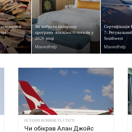
езалежними
Як вибрати найкращу
Сертифікація
трі
програму лояльності готелів у
7: Рятувальний
2026 році
Southwest
Maxwelhelp
Maxwelhelp
ОСТАННІ НОВИНИ ТА СТАТТІ
Чи обікрав Алан Джойс