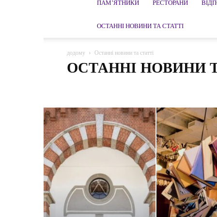
ПАМ’ЯТНИКИ
РЕСТОРАНИ
ВІД
ОСТАННІ НОВИНИ ТА СТАТТІ
додому
Останні новини та статті
ОСТАННІ НОВИНИ Т
Останні новини та статті
Абхазія
Австралія
Ав
Автосалон в Лос-Анджелесі
Автосалон в Токіо
Ав
Архітектура, пам'ятники
Багами
Бари, ресторани
Боснія і Герцеговина
Бразилія
В'єтнам
Ватика
Гваделупа
Гібралтар
Греція
Грузія
Данія
Індонезія
Ісландія
Іспанія
Італія
Йорданія
Компанії та установи
Коста-Ріка
Куба
Лаос
М'янма (Бірма)
Маврикій
Малайзія
Мальдіви
Міські парки і сади
Молдова
Монако
Монголі
Норвегія
ОАЕ
Оман
Палестина
Панама
Росія
Руанда
Румунія
Сан-Марино
Сейше
Спорт і активний відпочинок