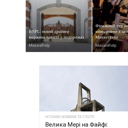
Фінальний тур н
BNPL: новий драйвер
книгарнями в цен
маржинальності у подорожах
Манхеттена
Maxwelhelp
Maxwelhelp
ОСТАННІ НОВИНИ ТА СТАТТІ
Велика Мері на Файфі: