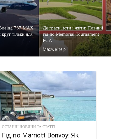
 Boeing 737 MAX
Де грати, їсти і жити: Повний
 круг тільки для
гід по Memorial Tournament
PGA
Maxwelhelp
ОСТАННІ НОВИНИ ТА СТАТТІ
Гід по Marriott Bonvoy: Як