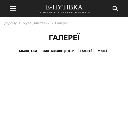
Е-ПУТІВКА
Захоплюючі місця нашою планети
додому
Музеї, виставки
Галереї
ГАЛЕРЕЇ
БІБЛІОТЕКИ
ВИСТАВКОВІ ЦЕНТРИ
ГАЛЕРЕЇ
МУЗЕЇ