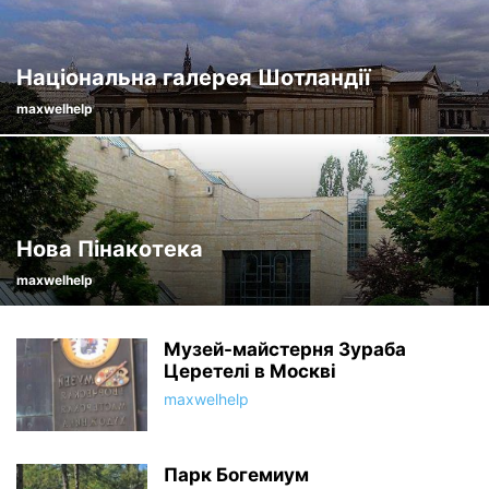
Національна галерея Шотландії
maxwelhelp
Нова Пінакотека
maxwelhelp
Музей-майстерня Зураба
Церетелі в Москві
maxwelhelp
Парк Богемиум