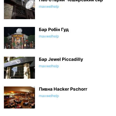
maxwelhelp
Бар Робін Гуд
maxwelhelp
Бар Jewel Piccadilly
maxwelhelp
Пивна Hacker Pschorr
maxwelhelp