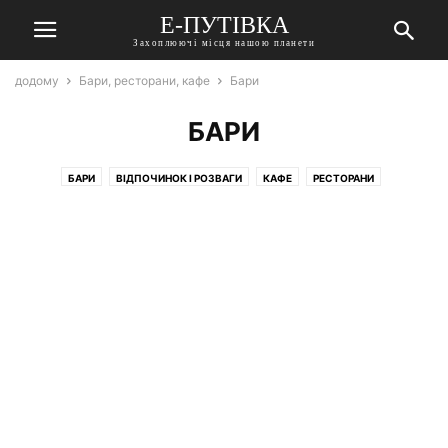
Е-ПУТІВКА
Захоплюючі місця нашою планети
додому
Бари, ресторани, кафе
Бари
БАРИ
БАРИ
ВІДПОЧИНОК І РОЗВАГИ
КАФЕ
РЕСТОРАНИ