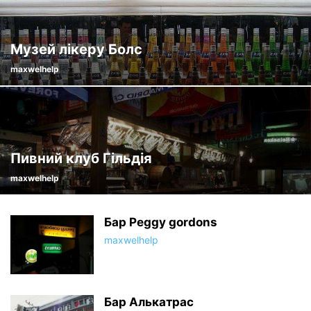
Музей лікеру Болс
maxwelhelp
Пивний клуб Гільдія
maxwelhelp
Бар Peggy gordons
maxwelhelp
Бар Алькатрас