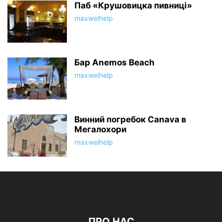
Паб «Крушовицка пивниці»
maxwelhelp
Бар Anemos Beach
maxwelhelp
Винний погребок Canava в
Мегалохори
maxwelhelp
ПРО НАС