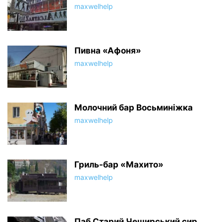
maxwelhelp
Пивна «Афоня»
maxwelhelp
Молочний бар Восьминіжка
maxwelhelp
Гриль-бар «Махито»
maxwelhelp
Паб Старий Чеширський сир