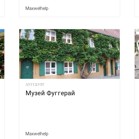
Maxwelhelp
АУГСБУРГ
Музей Фуггерай
Maxwelhelp