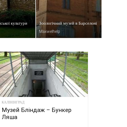
йської культури
Зоологічний музей в Барселоні
Maxwelhelp
КАЛІНІНГРАД
Музей Бліндаж – Бункер
Ляша