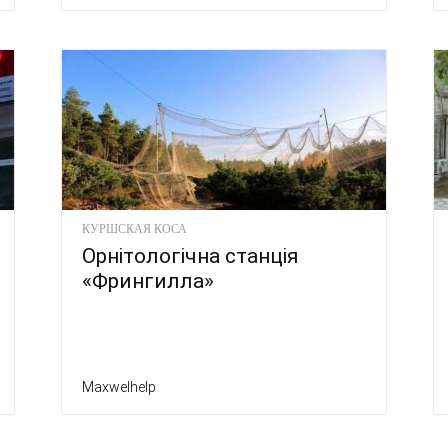
КУРШСКАЯ КОСА
Орнітологічна станція
«Фрингилла»
Maxwelhelp