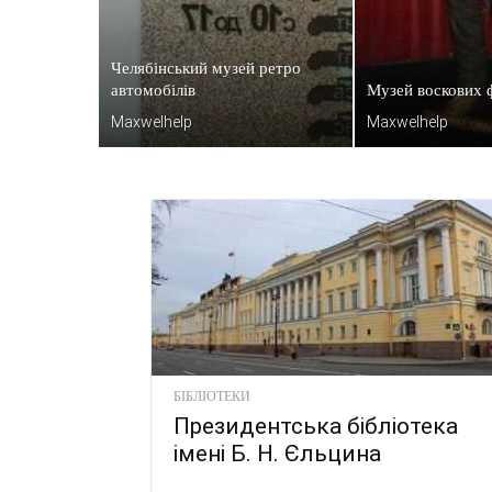
Челябінський музей ретро
автомобілів
Музей воскових 
Maxwelhelp
Maxwelhelp
БІБЛІОТЕКИ
Президентська бібліотека
імені Б. Н. Єльцина