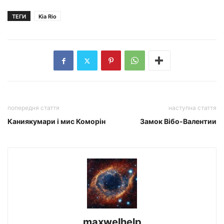
ТЕГИ
Kia Rio
попередня стаття
наступна стаття
Каниякумари і мис Коморін
Замок Вібо-Валентии
maxwelhelp