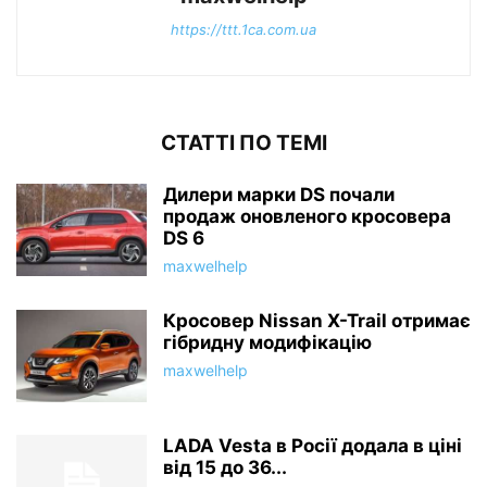
https://ttt.1ca.com.ua
СТАТТІ ПО ТЕМІ
Дилери марки DS почали
продаж оновленого кросовера
DS 6
maxwelhelp
Кросовер Nissan X-Trail отримає
гібридну модифікацію
maxwelhelp
LADA Vesta в Росії додала в ціні
від 15 до 36...