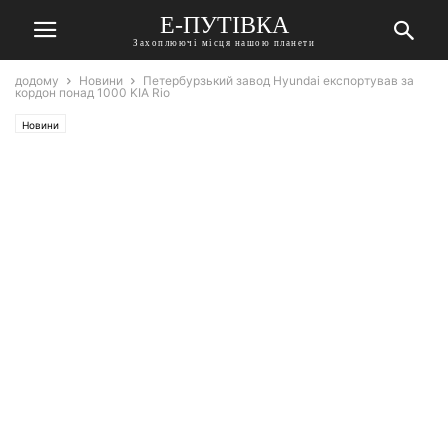
Е-ПУТІВКА
Захоплюючі місця нашою планети
додому
Новини
Петербурзький завод Hyundai експортував за
кордон понад 1000 KIA Rio
Новини