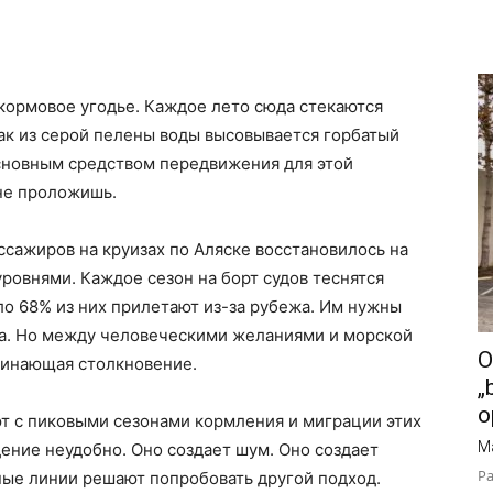
 кормовое угодье. Каждое лето сюда стекаются
ак из серой пелены воды высовывается горбатый
основным средством передвижения для этой
не проложишь.
ссажиров на круизах по Аляске восстановилось на
овнями. Каждое сезон на борт судов теснятся
о 68% из них прилетают из-за рубежа. Им нужны
да. Но между человеческими желаниями и морской
O
минающая столкновение.
„
o
т с пиковыми сезонами кормления и миграции этих
M
ение неудобно. Оно создает шум. Оно создает
Pa
ные линии решают попробовать другой подход.