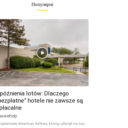
Популярні
późnienia lotów: Dlaczego
bezpłatne” hotele nie zawsze są
płacalne
axwelhelp
sażerowie American Airlines, którzy utknęli na noc,