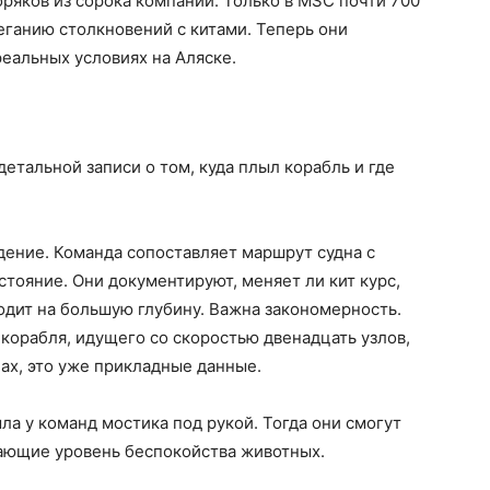
оряков из сорока компаний. Только в MSC почти 700
ганию столкновений с китами. Теперь они
реальных условиях на Аляске.
етальной записи о том, куда плыл корабль и где
едение. Команда сопоставляет маршрут судна с
ояние. Они документируют, меняет ли кит курс,
ходит на большую глубину. Важна закономерность.
 корабля, идущего со скоростью двенадцать узлов,
лах, это уже прикладные данные.
ла у команд мостика под рукой. Тогда они смогут
ающие уровень беспокойства животных.