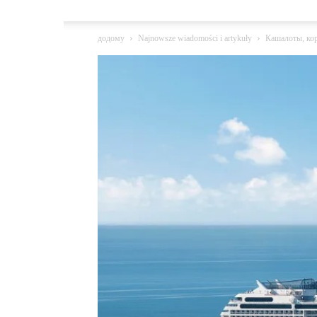
додому
Najnowsze wiadomości i artykuły
Кашалоты, кор