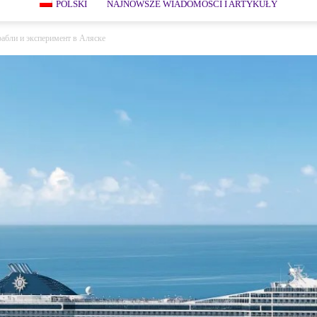
POLSKI
NAJNOWSZE WIADOMOŚCI I ARTYKUŁY
абли и эксперимент в Аляске