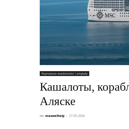
Najnowsze wiadomości i artykuły
Кашалоты, корабл
Аляске
по
maxwelhelp
-
27.05.2026