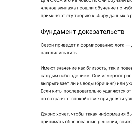
Для ORCA это не новость. Они обучали м
членов экипажа прошли обучение по избе
применяют эту теорию к сбору данных в 
Фундамент доказательств
Сезон приведет к формированию лога — д
находились киты.
Имеют значение как близость, так и пов
каждым наблюдением. Они измеряют расст
выпрыгивает ли из воды (бричинг) или у
Если киты последовательно удаляются от
но сохраняют спокойствие при девяти уз
Джонс хочет, чтобы такая информация бы
принимать обоснованные решения, сниж