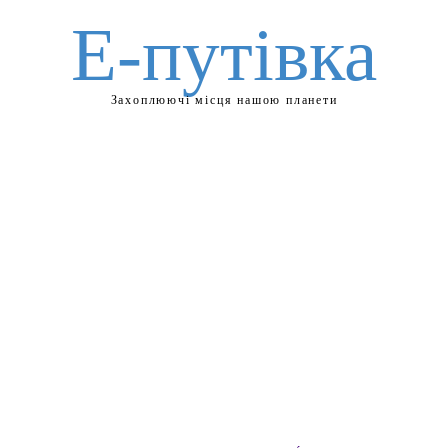
Е-путівка
Захоплюючі місця нашою планети