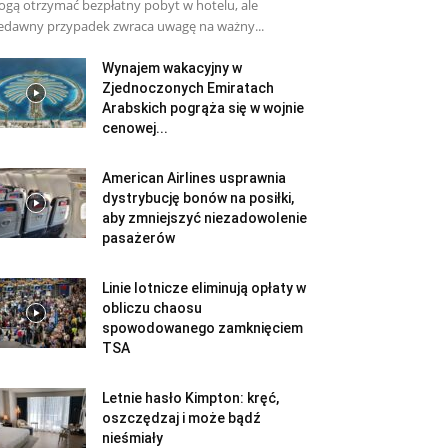
gą otrzymać bezpłatny pobyt w hotelu, ale
edawny przypadek zwraca uwagę na ważny...
Wynajem wakacyjny w
Zjednoczonych Emiratach
Arabskich pogrąża się w wojnie
cenowej...
American Airlines usprawnia
dystrybucję bonów na posiłki,
aby zmniejszyć niezadowolenie
pasażerów
Linie lotnicze eliminują opłaty w
obliczu chaosu
spowodowanego zamknięciem
TSA
Letnie hasło Kimpton: kręć,
oszczędzaj i może bądź
nieśmiały