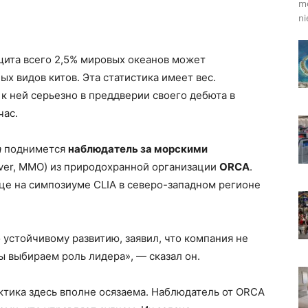
mo
ni
щита всего 2,5% мировых океанов может
х видов китов. Эта статистика имеет вес.
к ней серьезно в преддверии своего дебюта в
час.
a
поднимется
наблюдатель за морскими
ver, MMO) из природохранной организации
ORCA
.
це на симпозиуме CLIA в северо-западном регионе
устойчивому развитию, заявил, что компания не
 выбираем роль лидера», — сказал он.
актика здесь вполне осязаема. Наблюдатель от ORCA