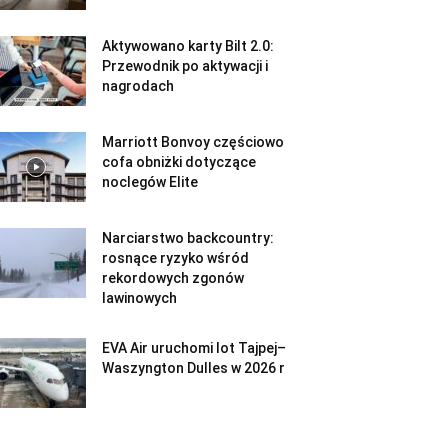
Aktywowano karty Bilt 2.0:
Przewodnik po aktywacji i
nagrodach
Marriott Bonvoy częściowo
cofa obniżki dotyczące
noclegów Elite
Narciarstwo backcountry:
rosnące ryzyko wśród
rekordowych zgonów
lawinowych
EVA Air uruchomi lot Tajpej–
Waszyngton Dulles w 2026 r