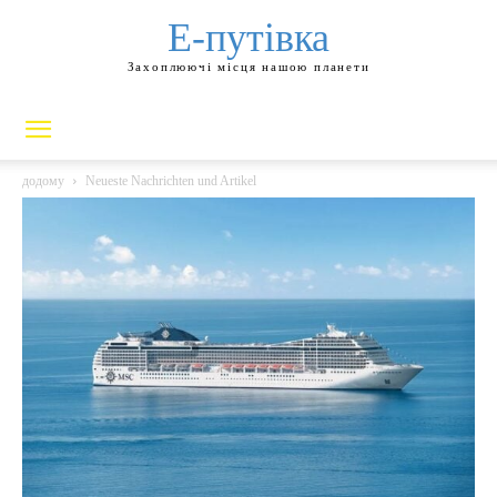
Е-путівка
Захоплюючі місця нашою планети
додому
Neueste Nachrichten und Artikel