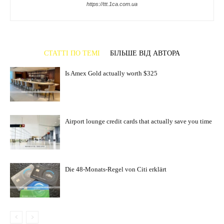
https://ttt.1ca.com.ua
СТАТТІ ПО ТЕМІ
БІЛЬШЕ ВІД АВТОРА
Is Amex Gold actually worth $325
Airport lounge credit cards that actually save you time
Die 48-Monats-Regel von Citi erklärt