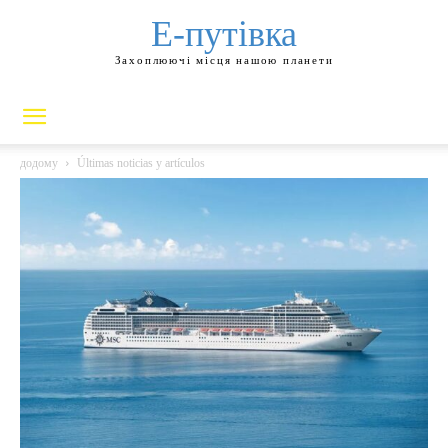
Е-путівка
Захоплюючі місця нашою планети
додому
Últimas noticias y artículos