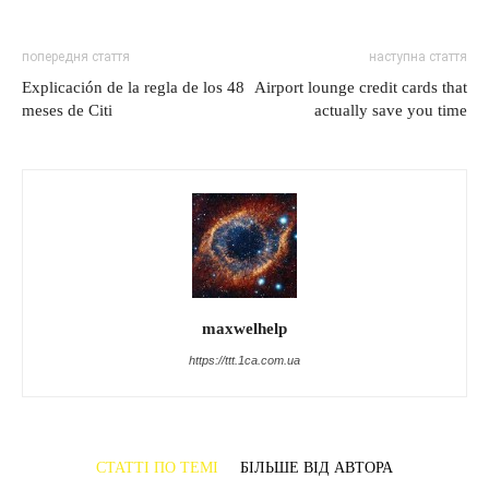
попередня стаття
наступна стаття
Explicación de la regla de los 48
Airport lounge credit cards that
meses de Citi
actually save you time
maxwelhelp
https://ttt.1ca.com.ua
СТАТТІ ПО ТЕМІ
БІЛЬШЕ ВІД АВТОРА