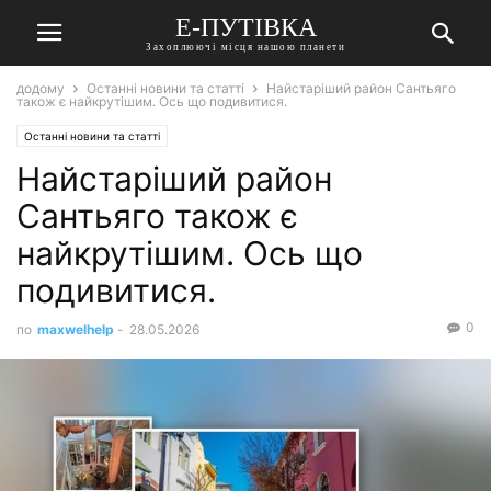
Е-ПУТІВКА
Захоплюючі місця нашою планети
додому
Останні новини та статті
Найстаріший район Сантьяго
також є найкрутішим. Ось що подивитися.
Останні новини та статті
Найстаріший район
Сантьяго також є
найкрутішим. Ось що
подивитися.
0
по
maxwelhelp
-
28.05.2026