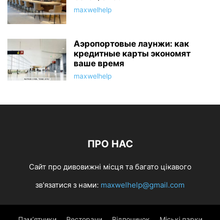
maxwelhelp
Аэропортовые лаунжи: как
кредитные карты экономят
ваше время
maxwelhelp
ПРО НАС
Сайт про дивовижні місця та багато цікавого
зв'язатися з нами:
maxwelhelp@gmail.com
Пам’ятники
Ресторани
Відпочинок
Міські парки