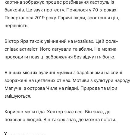
картина зображує процес розбивання каструль із
балконів. Це звук протесту. Почалося у 70-х роках.
Поверталося 2019 року. Гарячі люди, зростання цін,
нерівність.
Віктор Яра також увічнений на мозаїках. Цей фолк-
співак активіст. Його катували та вбили. Не можна
проходити повз ці зображення без відчуття болю.
В інших місцях вуличні музики з барабанами на спині
зображені на цегляних стінах. Мотиви з культури народу
Мапуче, з острова Чиле на півдні. Природа та міфи
змішуються.
Корисно мати гіда. Хектор знає все. Він знає, де
поховано людей. Він також знає, де можна поїсти.