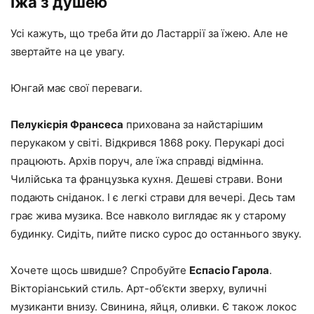
Їжа з душею
Усі кажуть, що треба йти до Ластаррії за їжею. Але не
звертайте на це увагу.
Юнгай має свої переваги.
Пелукієрія Франсеса
прихована за найстарішим
перукаком у світі. Відкрився 1868 року. Перукарі досі
працюють. Архів поруч, але їжа справді відмінна.
Чилійська та французька кухня. Дешеві страви. Вони
подають сніданок. І є легкі страви для вечері. Десь там
грає жива музика. Все навколо виглядає як у старому
будинку. Сидіть, пийте писко сурос до останнього звуку.
Хочете щось швидше? Спробуйте
Еспасіо Гарола
.
Вікторіанський стиль. Арт-об’єкти зверху, вуличні
музиканти внизу. Свинина, яйця, оливки. Є також локос