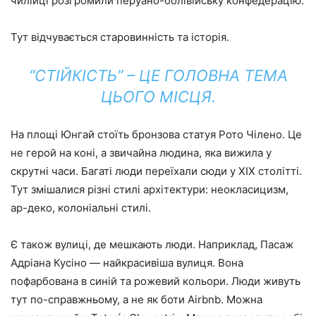
чилійці розгромили перуано-болівійську конфедерацію.
Тут відчувається старовинність та історія.
“СТІЙКІСТЬ” – ЦЕ ГОЛОВНА ТЕМА
ЦЬОГО МІСЦЯ.
На площі Юнгай стоїть бронзова статуя Рото Чілено. Це
не герой на коні, а звичайна людина, яка вижила у
скрутні часи. Багаті люди переїхали сюди у ХІХ столітті.
Тут змішалися різні стилі архітектури: неокласицизм,
ар-деко, колоніальні стилі.
Є також вулиці, де мешкають люди. Наприклад, Пасаж
Адріана Кусіно — найкрасивіша вулиця. Вона
пофарбована в синій та рожевий кольори. Люди живуть
тут по-справжньому, а не як боти Airbnb. Можна