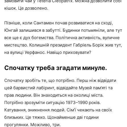
замовити чай у Tetería Cleopatrix. Можна дозволити собі
кішок. Це дозволено.
Пізніше, коли Сантамен почав розвиватися на сході,
Юнгай залишився в забутті. Будинки потьмяніли, але тут
все ще є дух богемства. Політична активність, вуличне
мистецтво. Колишній президент Габріель Борік жив тут,
на вулиці Уерфанос. Навіщо приховувати?
Спочатку треба згадати минуле.
Спочатку зробіть те, що потрібно. Перш ніж відвідати
цей барвистий лабіринт, відвідайте Музей пам’яті та
прав людини. Він знаходиться на околиці міста.
Потрібно зрозуміти ситуацію 1973–1990 років.
Катування, зникнення людей. Сім’ї чекають на своїх
близьких. Це тяжко. Щонайменше дві години
прогулянки. Можливо, три.