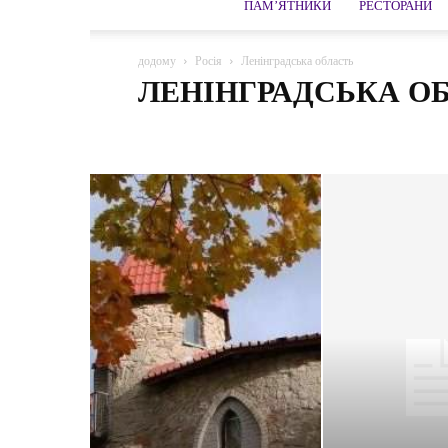
ПАМ’ЯТНИКИ
РЕСТОРАНИ
додому
Росія
Ленінградська область
ЛЕНІНГРАДСЬКА О
Абрау-Дюрсо
Адлер
Азов
Александров
Алт
Архангельська область
Архипо-Осиповка
Астра
Боголюбово
Бор
Боровичі
Бородіно
Брян
Верхотуру
Виборг
Владивосток
Волгоград
Володимир
Воронеж
Вязьма
Галич
Гатчи
Гусак Кришталевий
Дагомис
Дзержинський
Д
Єлабуга
Єсентуки
Желєзноводськ
Завидово
Іркутськ
Істра
Йошкар-Ола
Кабардино-Балкар
Каменськ-Уральський
Карачаєво-Черкесія
Карел
Кострома
Костянтинове
Краснодар
Краснояр
Ленінградська область
Липецька
Ломоносов
Мінеральні води
Можайськ
Москва
Московсь