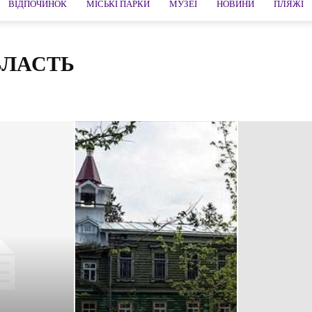
ВІДПОЧИНОК
МІСЬКІ ПАРКИ
МУЗЕЇ
НОВИНИ
ПЛЯЖІ
БЛАСТЬ
айський край
Алушта
Анапа
Арзамас
Артем
Архангельськ
хань
Байкал
Балтійськ
Бахчисарай
Біла Калитви
Білгород
ськ
Валаам
Валдай
Великий Новгород
Великий Устюг
Волгоградська область
Волгодонськ
Вологда
Вологодська область
на
Геленджик
Гірська Шория
Городець
Гузеріпль
Гурзуф
ивногорськ
Дівєєво
Дмитрів
Євпаторія
Єйськ
Єкатеринбург
Звенигород
Зеленоградськ
Златоуст
Знахідка
Іжевськ
ія
Казань
Калінінград
Калуга
Каменномостский
ія
Керч
Кингисепп
Кисловодськ
Кідекша
Кімри
Коломна
ськ
Кронштадт
Куршская коса
Лазаревське
Лохвиця
Люберці
Магнітогорська
Манжерок
Мишкін
ка область
Мурманськ