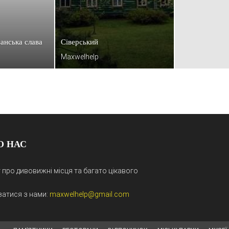
анська слава
Сіверський
Maxwelhelp
О НАС
 про дивовижні місця та багато цікавого
затися з нами:
maxwelhelp@gmail.com