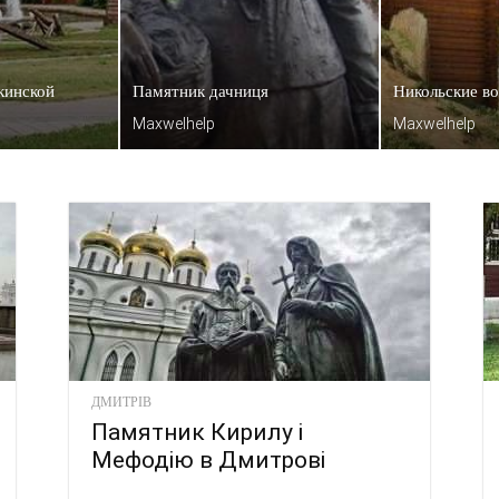
кинской
Памятник дачниця
Никольские в
Maxwelhelp
Maxwelhelp
ДМИТРІВ
Памятник Кирилу і
Мефодію в Дмитрові