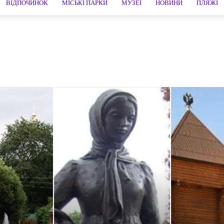
ВІДПОЧИНОК
МІСЬКІ ПАРКИ
МУЗЕЇ
НОВИНИ
ПЛЯЖІ
айський край
Алушта
Анапа
Арзамас
Артем
Архангельськ
хань
Байкал
Балтійськ
Бахчисарай
Біла Калитви
Білгород
ськ
Валаам
Валдай
Великий Новгород
Великий Устюг
Волгоградська область
Волгодонськ
Вологда
Вологодська область
на
Геленджик
Гірська Шория
Городець
Гузеріпль
Гурзуф
ивногорськ
Дівєєво
Дмитрів
Євпаторія
Єйськ
Єкатеринбург
Звенигород
Зеленоградськ
Златоуст
Знахідка
Іжевськ
ія
Казань
Калінінград
Калуга
Каменномостский
ія
Керч
Кингисепп
Кисловодськ
Кідекша
Кімри
Коломна
ськ
Кронштадт
Куршская коса
Лазаревське
Лохвиця
Люберці
Магнітогорська
Манжерок
Мишкін
ка область
Мурманськ