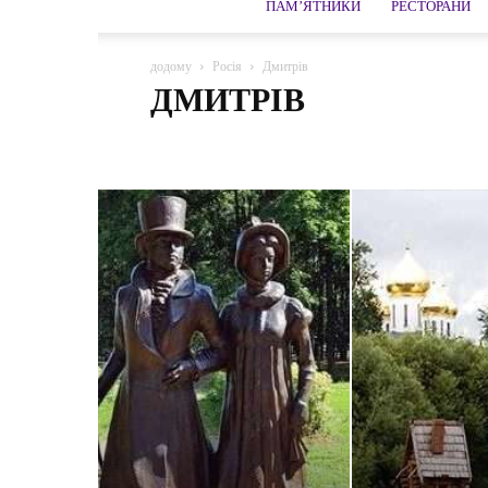
ПАМ’ЯТНИКИ
РЕСТОРАНИ
додому
Росія
Дмитрів
ДМИТРІВ
Абрау-Дюрсо
Адлер
Азов
Александров
Алт
Архангельська область
Архипо-Осиповка
Астра
Боголюбово
Бор
Боровичі
Бородіно
Брян
Верхотуру
Виборг
Владивосток
Волгоград
Володимир
Воронеж
Вязьма
Галич
Гатчи
Гусак Кришталевий
Дагомис
Дзержинський
Д
Єлабуга
Єсентуки
Желєзноводськ
Завидово
Іркутськ
Істра
Йошкар-Ола
Кабардино-Балкар
Каменськ-Уральський
Карачаєво-Черкесія
Карел
Кострома
Костянтинове
Краснодар
Краснояр
Ленінградська область
Липецька
Ломоносов
Мінеральні води
Можайськ
Москва
Московсь