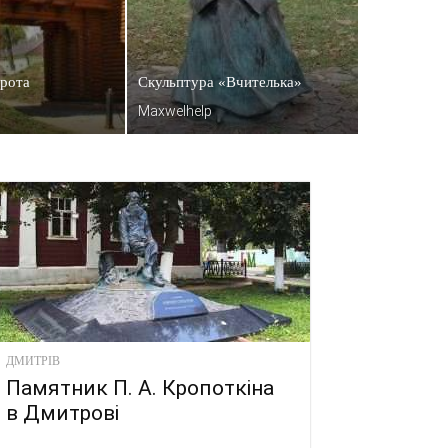
орота
Скульптура «Вчителька»
Maxwelhelp
ДМИТРІВ
Памятник П. А. Кропоткіна
в Дмитрові