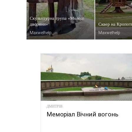
Скульптурна група «Молоді
дворяни»
Сквер на Кропот
Maxwelhelp
Maxwelhelp
ДМИТРІВ
Меморіал Вічний вогонь