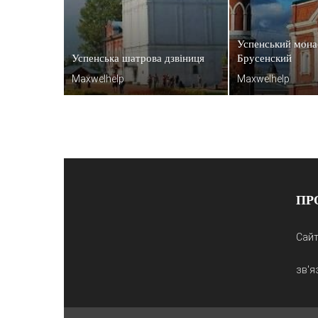
Успенський мона
Успенська шатрова дзвіниця
Брусенский
Maxwelhelp
Maxwelhelp
ПР
Сайт
зв'я