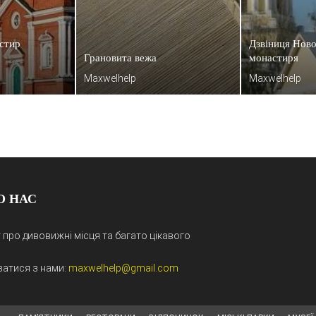
стир
Дзвіниця Ново
Грановита вежа
монастиря
Maxwelhelp
Maxwelhelp
О НАС
 про дивовижні місця та багато цікавого
затися з нами:
maxwelhelp@gmail.com