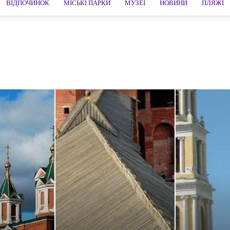
ВІДПОЧИНОК
МІСЬКІ ПАРКИ
МУЗЕЇ
НОВИНИ
ПЛЯЖІ
айський край
Алушта
Анапа
Арзамас
Артем
Архангельськ
хань
Байкал
Балтійськ
Бахчисарай
Біла Калитви
Білгород
ськ
Валаам
Валдай
Великий Новгород
Великий Устюг
Волгоградська область
Волгодонськ
Вологда
Вологодська область
на
Геленджик
Гірська Шория
Городець
Гузеріпль
Гурзуф
ивногорськ
Дівєєво
Дмитрів
Євпаторія
Єйськ
Єкатеринбург
Звенигород
Зеленоградськ
Златоуст
Знахідка
Іжевськ
ія
Казань
Калінінград
Калуга
Каменномостский
ія
Керч
Кингисепп
Кисловодськ
Кідекша
Кімри
Коломна
ськ
Кронштадт
Куршская коса
Лазаревське
Лохвиця
Люберці
Магнітогорська
Манжерок
Мишкін
ка область
Мурманськ