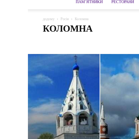
ПАМ’ЯТНИКИ
РЕСТОРАНИ
додому
Росія
Коломна
КОЛОМНА
Абрау-Дюрсо
Адлер
Азов
Александров
Алт
Архангельська область
Архипо-Осиповка
Астра
Боголюбово
Бор
Боровичі
Бородіно
Брян
Верхотуру
Виборг
Владивосток
Волгоград
Володимир
Воронеж
Вязьма
Галич
Гатчи
Гусак Кришталевий
Дагомис
Дзержинський
Д
Єлабуга
Єсентуки
Желєзноводськ
Завидово
Іркутськ
Істра
Йошкар-Ола
Кабардино-Балкар
Каменськ-Уральський
Карачаєво-Черкесія
Карел
Кострома
Костянтинове
Краснодар
Краснояр
Ленінградська область
Липецька
Ломоносов
Мінеральні води
Можайськ
Москва
Московсь