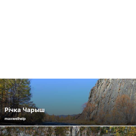
ДАГОМИС
ДЗЕРЖИНСЬКИЙ
ДИВНОГОРСЬК
ДІВЄЄВО
ДМИТРІВ
ЄВПАТОРІЯ
ЄЙСЬК
ЄКАТЕРИНБУРГ
ЄЛАБУГА
ЄСЕНТУКИ
ЖЕЛЄЗНОВОДСЬК
ЗАВИДОВО
ЗВЕНИГОРОД
ЗЕЛЕНОГРАДСЬК
ЗЛАТОУСТ
ЗНАХІДКА
ІЖЕВСЬК
ІРКУТСЬК
ІСТРА
ЙОШКАР-ОЛА
КАБАРДИНО-БАЛКАРІЯ
КАЗАНЬ
КАЛІНІНГРАД
КАЛУГА
КАМЕННОМОСТСКИЙ
КАМЕНСЬК-УРАЛЬСЬКИЙ
КАРАЧАЄВО-ЧЕРКЕСІЯ
КАРЕЛІЯ
КЕРЧ
КИНГИСЕПП
КИСЛОВОДСЬК
КІДЕКША
КІМРИ
КОЛОМНА
КОСТРОМА
КОСТЯНТИНОВЕ
КРАСНОДАР
КРАСНОЯРСЬК
КРОНШТАДТ
КУРШСКАЯ КОСА
ЛАЗАРЕВСЬКЕ
ЛЕНІНГРАДСЬКА ОБЛАСТЬ
ЛИПЕЦЬКА
ЛОМОНОСОВ
ЛОХВИЦЯ
ЛЮБЕРЦІ
МАГНІТОГОРСЬКА
МАНЖЕРОК
МИШКІН
МІНЕРАЛЬНІ ВОДИ
МОЖАЙСЬК
МОСКВА
МОСКОВСЬКА ОБЛАСТЬ
МУРМАНСЬК
Річка Чарыш
maxwelhelp