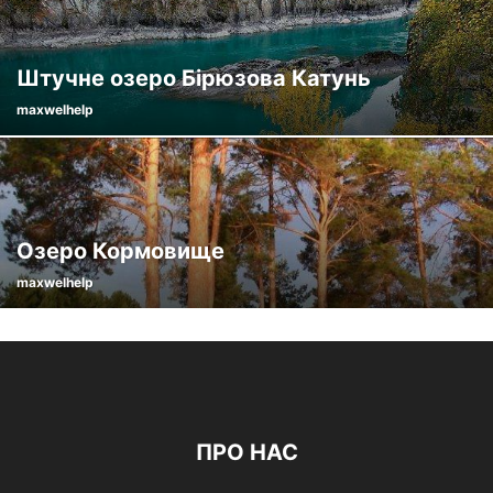
Штучне озеро Бірюзова Катунь
maxwelhelp
Озеро Кормовище
maxwelhelp
ПРО НАС