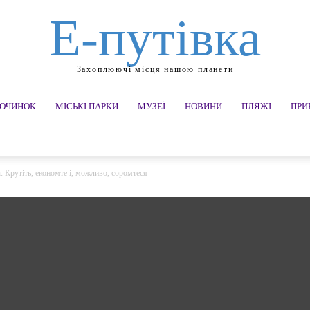
Е-путівка
Захоплюючі місця нашою планети
ПОЧИНОК
МІСЬКІ ПАРКИ
МУЗЕЇ
НОВИНИ
ПЛЯЖІ
ПРИ
: Крутіть, економте і, можливо, соромтеся