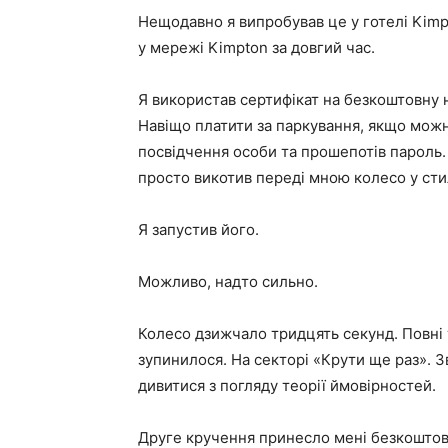
Нещодавно я випробував це у готелі Kim
у мережі Kimpton за довгий час.
Я використав сертифікат на безкоштовну 
Навіщо платити за паркування, якщо мож
посвідчення особи та прошепотів пароль. 
просто викотив переді мною колесо у стил
Я запустив його.
Можливо, надто сильно.
Колесо дзижчало тридцять секунд. Повні 
зупинилося. На секторі «Крути ще раз». З
дивитися з погляду теорії ймовірностей.
Друге кручення принесло мені безкоштов