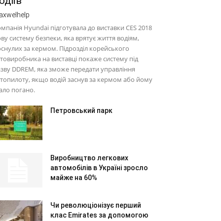
одіїв
axwelhelp
мпанія Hyundai підготувала до виставки CES 2018
ву систему безпеки, яка врятує життя водіям,
снулих за кермом. Підрозділ корейського
товиробника на виставці покаже систему під
зву DDREM, яка зможе передати управління
топилоту, якщо водій заснув за кермом або йому
ало погано.
Петровський парк
Виробництво легкових
автомобілів в Україні зросло
майже на 60%
Чи революціонізує перший
клас Emirates за допомогою