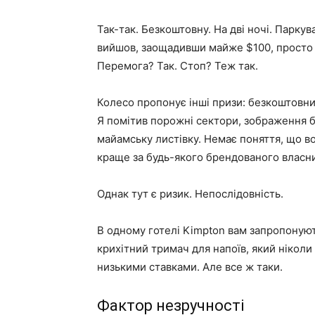
Так-так. Безкоштовну. На дві ночі. Паркув
вийшов, заощадивши майже $100, просто
Перемога? Так. Стоп? Теж так.
Колесо пропонує інші призи: безкоштовний
Я помітив порожні сектори, зображення 
майамську листівку. Немає поняття, що в
краще за будь-якого брендованого власник
Однак тут є ризик. Непослідовність.
В одному готелі Kimpton вам запропонуют
крихітний тримач для напоїв, який нікол
низькими ставками. Але все ж таки.
Фактор незручності