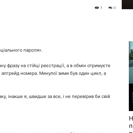
1
0
ціального пароля».
у фразу на стійці реєстрації, а в обмін отримуєте
апгрейд номера. Минулої зими був один цикл, а
ку, інакше я, швидше за все, і не перевірив би свій
H
п