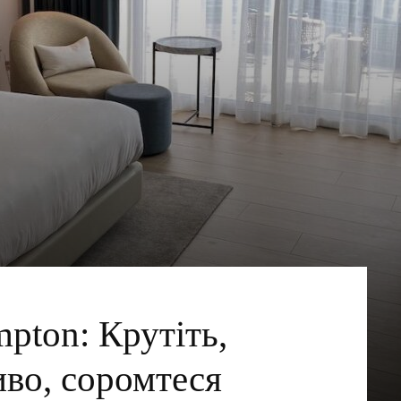
pton: Крутіть,
иво, соромтеся