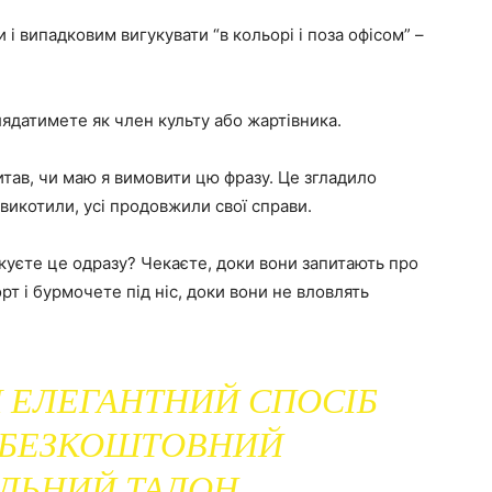
 і випадковим вигукувати “в кольорі і поза офісом” –
лядатимете як член культу або жартівника.
питав, чи маю я вимовити цю фразу. Це згладило
 викотили, усі продовжили свої справи.
укуєте це одразу? Чекаєте, доки вони запитають про
т і бурмочете під ніс, доки вони не вловлять
 ЕЛЕГАНТНИЙ СПОСІБ
 БЕЗКОШТОВНИЙ
ЛЬНИЙ ТАЛОН.