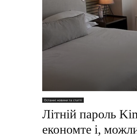
Останні новини та статті
Літній пароль Kim
економте і, можл