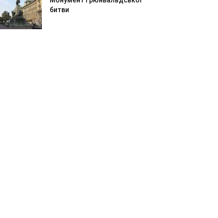
Монумент Грюнвальдської
битви