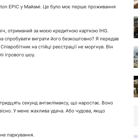
pton EPIC у Майамі. Це було моє перше проживання
ніч, отриманий за моєю кредитною карткою IHG.
на спробувати виграти його безкоштовно? Я передав
Співробітник на стійці реєстрації не моргнув. Він
і ігрового шоу.
тридцять секунд антаклімаксу, що наростає. Воно
вісно. У мене жахлива удача. Або чудова, якщо
не паркування.