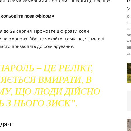
в
ся такими химерними жестами. І інколи це працює.
M
 кольорі та поза офісом»
Ко
но
по
вня до 29 серпня. Промовте цю фразу, коли
ав
на сюрприз. Або не чекайте, тому що, як ми всі
на
 часто призводять до розчарування.
ав
ст
АРОЛЬ – ЦЕ РЕЛІКТ,
ЯЄТЬСЯ ВМИРАТИ, В
У, ЩО ЛЮДИ ДІЙСНО
 З НЬОГО ЗИСК”.
дачі