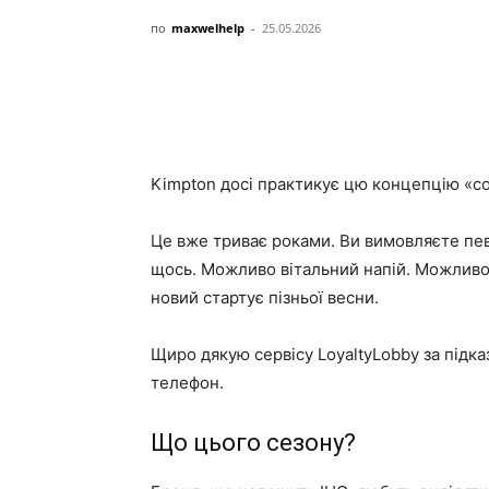
по
maxwelhelp
-
25.05.2026
Kimpton досі практикує цю концепцію «со
Це вже триває роками. Ви вимовляєте певн
щось. Можливо вітальний напій. Можливо 
новий стартує пізньої весни.
Щиро дякую сервісу LoyaltyLobby за підказ
телефон.
Що цього сезону?