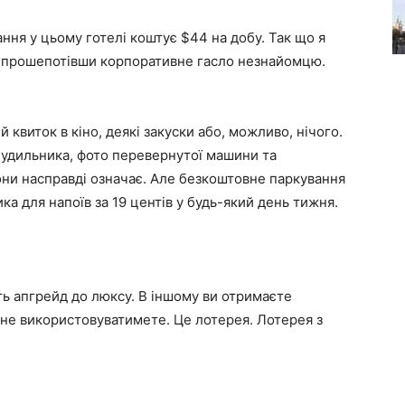
ання у цьому готелі коштує $44 на добу. Так що я
 прошепотівши корпоративне гасло незнайомцю.
 квиток в кіно, деякі закуски або, можливо, нічого.
будильника, фото перевернутої машини та
они насправді означає. Але безкоштовне паркування
а для напоїв за 19 центів у будь-який день тижня.
ь апгрейд до люксу. В іншому ви отримаєте
и не використовуватимете. Це лотерея. Лотерея з