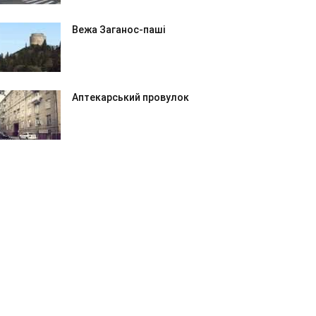
Вежа Заганос-паші
Аптекарський провулок