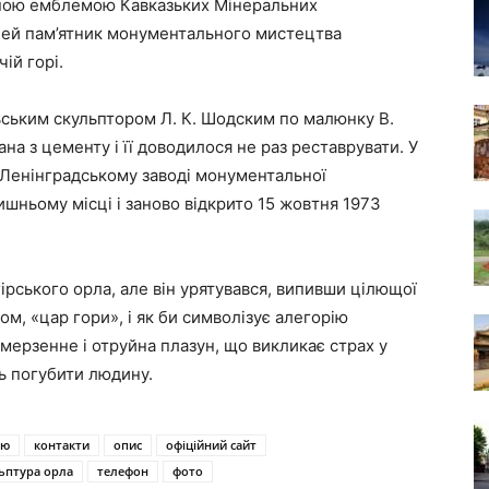
йною емблемою Кавказьких Мінеральних
 цей пам’ятник монументального мистецтва
ій горі.
ьським скульптором Л. К. Шодским по малюнку В.
на з цементу і її доводилося не раз реставрувати. У
а Ленінградському заводі монументальної
лишньому місці і заново відкрито 15 жовтня 1973
ірського орла, але він урятувався, випивши цілющої
ом, «цар гори», і як би символізує алегорію
 мерзенне і отруйна плазун, що викликає страх у
ь погубити людину.
ію
контакти
опис
офіційний сайт
льптура орла
телефон
фото