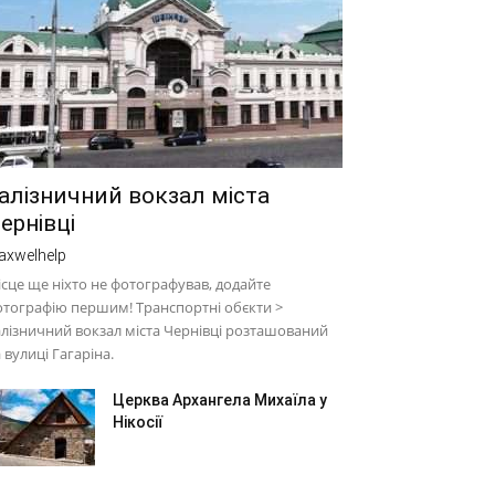
алізничний вокзал міста
ернівці
axwelhelp
сце ще ніхто не фотографував, додайте
тографію першим! Транспортні обєкти >
лізничний вокзал міста Чернівці розташований
 вулиці Гагаріна.
Церква Архангела Михаїла у
Нікосії