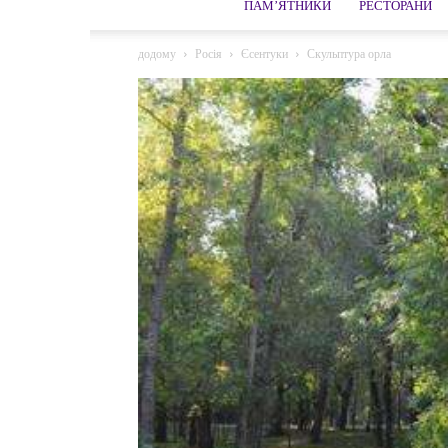
ПАМ’ЯТНИКИ
РЕСТОРАНИ
додому
Росія
Єсентуки
Скульптура орла