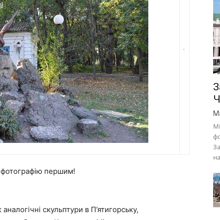
З
Ч
M
Мі
фо
За
на
е фотографію першим!
 аналогічні скульптури в П’ятигорську,