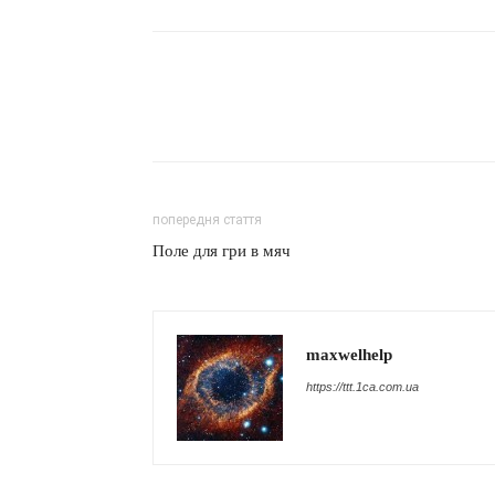
попередня стаття
Поле для гри в мяч
maxwelhelp
https://ttt.1ca.com.ua