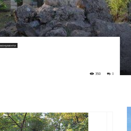
 монументи
350
0