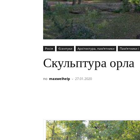
Росія
Єсентуки
Архітектура, пам'ятники
Пам'ятники і
Скульптура орла
по
maxwelhelp
-
27.01.2020