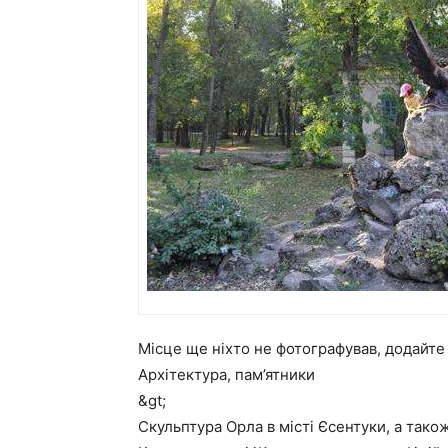
Місце ще ніхто не фотографував, додайт
Архітектура, пам’ятники
&gt;
Скульптура Орла в місті Єсентуки, а також