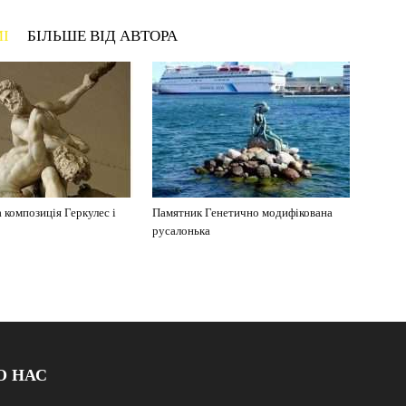
МІ
БІЛЬШЕ ВІД АВТОРА
 композиція Геркулес і
Памятник Генетично модифікована
русалонька
О НАС