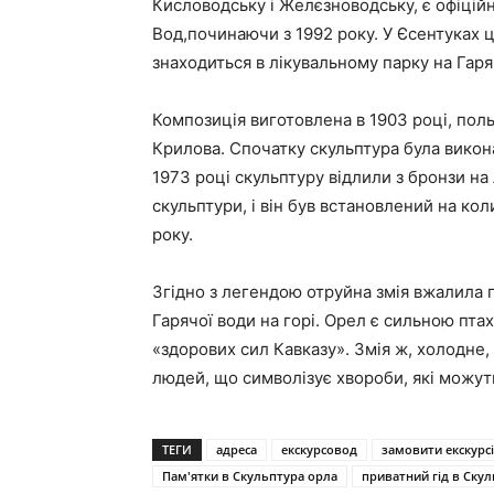
Кисловодську і Желєзноводську, є офіці
Вод,починаючи з 1992 року. У Єсентуках
знаходиться в лікувальному парку на Гаряч
Композиція виготовлена в 1903 році, пол
Крилова. Спочатку скульптура була викона
1973 році скульптуру відлили з бронзи н
скульптури, і він був встановлений на ко
року.
Згідно з легендою отруйна змія вжалила г
Гарячої води на горі. Орел є сильною птах
«здорових сил Кавказу». Змія ж, холодне,
людей, що символізує хвороби, які можут
ТЕГИ
адреса
екскурсовод
замовити екскурс
Пам'ятки в Скульптура орла
приватний гід в Ску