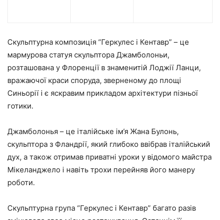
Скульптурна композиція “Геркулес і Кентавр” – це
мармурова статуя скульптора Джамболоньи,
розташована у Флоренції в знаменитій Лоджії Ланци,
вражаючої краси споруда, зверненому до площі
Синьорії і є яскравим прикладом архітектури пізньої
готики.
Джамболонья – це італійське ім’я Жана Булонь,
скульптора з Фландрії, який глибоко ввібрав італійський
дух, а також отримав приватні уроки у відомого майстра
Мікеланджело і навіть трохи перейняв його манеру
роботи.
Скульптурна група “Геркулес і Кентавр” багато разів