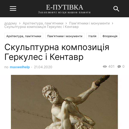
Е-ПУТІВКА
Захоплюючі місця нашою планети
додому
Архітектура, пам'ятники
Пам'ятники і монументи
Скульптурна композиція Геркулес і Кентавр
Архітектура, пам'ятники
Пам'ятники і монументи
Італія
Флоренція
Скульптурна композиція
Геркулес і Кентавр
401
0
по
maxwelhelp
-
21.04.2020