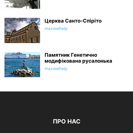
Церква Санто-Спіріто
maxwelhelp
Памятник Генетично
модифікована русалонька
maxwelhelp
ПРО НАС