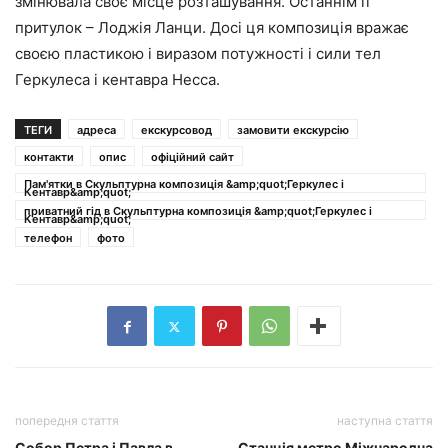
змінювала своє місце розташування. Останнім її
притулок – Лоджія Ланци. Досі ця композиція вражає
своєю пластикою і виразом потужності і сили тел
Геркулеса і кентавра Несса.
ТЕГИ
адреса
екскурсовод
замовити екскурсію
контакти
опис
офіційний сайт
Пам'ятки в Скульптурна композиція &amp;quot;Геркулес і
Кентавр&amp;quot;
приватний гід в Скульптурна композиція &amp;quot;Геркулес і
Кентавр&amp;quot;
телефон
фото
попередня стаття
наступна стаття
Собор Петра і Павла в
Станція метро Міжнародна