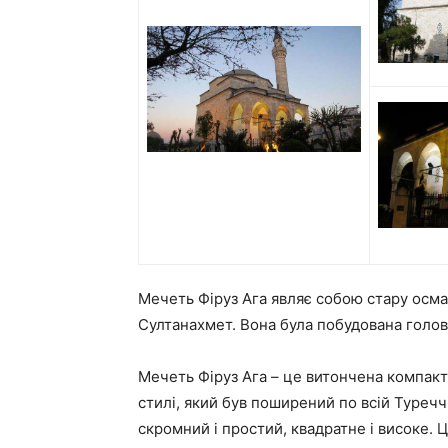
Мечеть Фіруз Ага являє собою стару осма
Султанахмет. Вона була побудована голово
Мечеть Фіруз Ага – це витончена компакт
стилі, який був поширений по всій Туречч
скромний і простий, квадратне і високе.