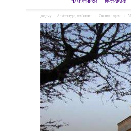
ПАМ’ЯТНИКИ
РЕСТОРАНИ
додому
Архітектура, пам'ятники
Святині і храми
М