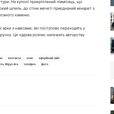
тури. На куполі прикріплений півмісяць, що
окий шпиль. до стіни мечеті приєднаний мінарет з
есаного каменю.
і арки з навісами, які поступово переходять у
вручну. Ця чудова розпис належить авторству
ію
контакти
опис
офіційний сайт
еть Фіруз Ага
телефон
фото