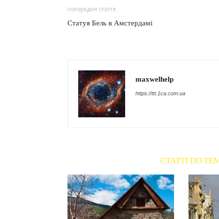
попередня стаття
Статуя Бель в Амстердамі
maxwelhelp
https://ttt.1ca.com.ua
СТАТТІ ПО ТЕ