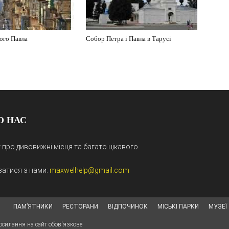
ого Павла
Собор Петра і Павла в Тарусі
О НАС
 про дивовижні місця та багато цікавого
затися з нами:
maxwelhelp@gmail.com
ПАМ’ЯТНИКИ
РЕСТОРАНИ
ВІДПОЧИНОК
МІСЬКІ ПАРКИ
МУЗЕЇ
посилання на сайт обов'язкове