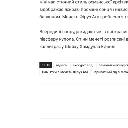
мінімалістичний стиль османської архітек
відображає яскраві промені сонця і невис
балконом. Мечеть Фіруз Ага зроблена з т
Всередині споруда кидаються в очі красив
півсферу купола. Стіни мечеті розписані 
каллиграфу Шейху Хамдулла Ефенді.
ТЕГИ
адреса
екскурсовод
замовити екскурс
Пам'ятки в Мечеть Фіруз Ага
приватний гід в Меч