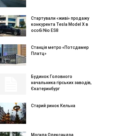
Стартували «живі» продажу
конкурента Tesla Model X в
особі Nio ES8
Станція метро «Потсдамер
Платц»
Будинок Головного
начальника гірських заводів,
Єкатеринбург
Старий ринок Кельна
Могила Олександра