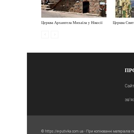
Церква Архангела Михаїла у Нікосії
Церква Свят
ПР
Сайт
зв'я
© https://e-putivka.com.ua - При копіюванні матеріалів 