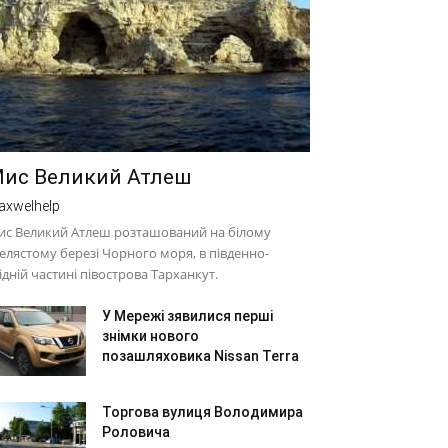
ис Великий Атлеш
axwelhelp
ис Великий Атлеш розташований на білому
елястому березі Чорного моря, в південно-
ідній частині півострова Тарханкут.
У Мережі зявилися перші
знімки нового
позашляховика Nissan Terra
Торгова вулиця Володимира
Роловича