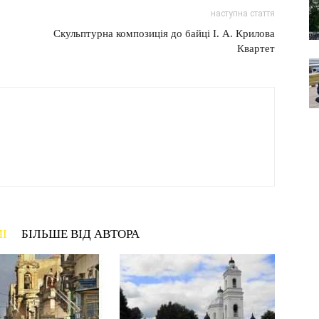
наступна стаття
Скульптурна композиція до байці І. А. Крилова
Квартет
МІ
БІЛЬШЕ ВІД АВТОРА