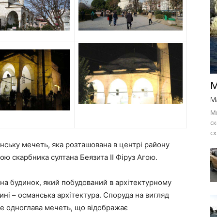
М
M
М
ск
сх
нську мечеть, яка розташована в центрі району
ю скарбника султана Беязита II Фіруз Агою.
на будинок, який побудований в архітектурному
ині – османська архітектура. Споруда на вигляд
 Це одноглава мечеть, що відображає