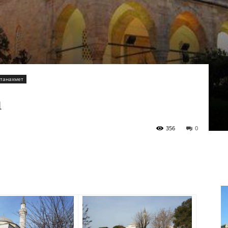
лтанахмет
а
356
0