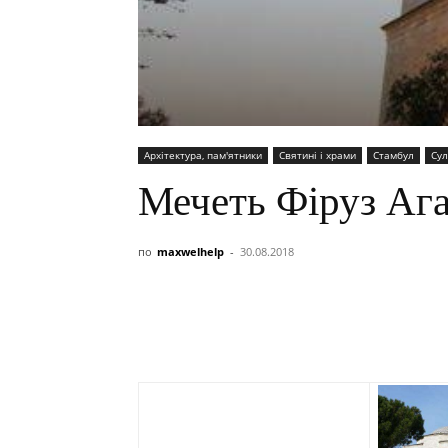
Архітектура, пам'ятники
Святині і храми
Стамбул
Су
Мечеть Фіруз Аг
по
maxwelhelp
-
30.08.2018