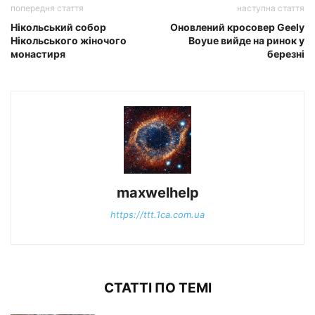
попередня стаття
наступна стаття
Нікольський собор
Оновлений кросовер Geely
Нікольського жіночого
Boyue вийде на ринок у
монастиря
березні
maxwelhelp
https://ttt.1ca.com.ua
СТАТТІ ПО ТЕМІ