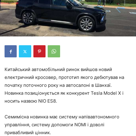
Китайський автомобільний ринок вийшов новий
електричний кросовер, прототип якого дебютував на
початку поточного року на автосалоні в Шанхаї.
Новинка позиціонується як конкурент Tesla Model X і
носить назвою NIO ES8.
Семимісна новинка має систему напівавтономного
управління, систему допомоги NOMI і доволі
привабливий цінник.