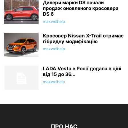
Дилери марки DS почали
продаж оновленого кросовера
DS 6
maxwelhelp
Кросовер Nissan X-Trail отримає
гібридну модифікацію
maxwelhelp
LADA Vesta в Росії додала в ціні
від 15 до 36...
maxwelhelp
ПРО НАС