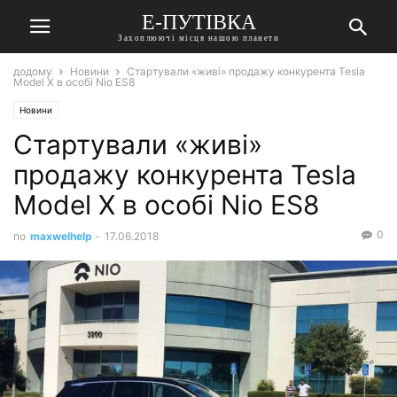
Е-ПУТІВКА
Захоплюючі місця нашою планети
додому
Новини
Стартували «живі» продажу конкурента Tesla
Model X в особі Nio ES8
Новини
Стартували «живі»
продажу конкурента Tesla
Model X в особі Nio ES8
0
по
maxwelhelp
-
17.06.2018