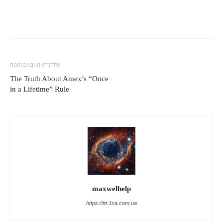
попередня стаття
The Truth About Amex’s “Once
in a Lifetime” Rule
maxwelhelp
https://ttt.1ca.com.ua