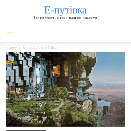
Е-путівка
Захоплюючі місця нашою планети
додому
Berita dan Artikel Terbaru