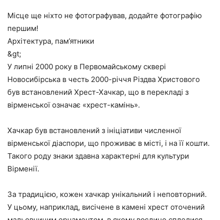
Місце ще ніхто не фотографував, додайте фотографію
першим!
Архітектура, пам’ятники
&gt;
У липні 2000 року в Первомайському сквері
Новосибірська в честь 2000-річчя Різдва Христового
був встановлений Хрест-Хачкар, що в перекладі з
вірменської означає «хрест-камінь».
Хачкар був встановлений з ініціативи численної
вірменської діаспори, що проживає в місті, і на її кошти.
Такого роду знаки здавна характерні для культури
Вірменії.
За традицією, кожен хачкар унікальний і неповторний.
У цьому, наприклад, висічене в камені хрест оточений
мальовничим орнаментом, в якому воєдино сплелися