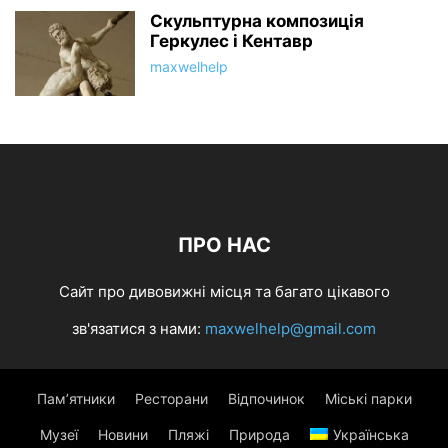
Скульптурна композиція
Геркулес і Кентавр
maxwelhelp
ПРО НАС
Сайт про дивовижні місця та багато цікавого
зв'язатися з нами:
maxwelhelp@gmail.com
Пам’ятники
Ресторани
Відпочинок
Міські парки
Музеї
Новини
Пляжі
Природа
Українська