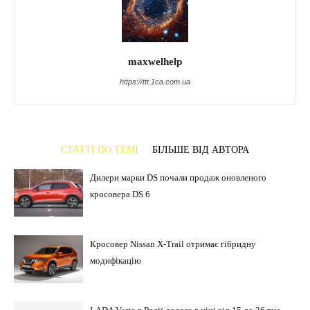
maxwelhelp
https://ttt.1ca.com.ua
СТАТТІ ПО ТЕМІ
БІЛЬШЕ ВІД АВТОРА
Дилери марки DS почали продаж оновленого
кросовера DS 6
Кросовер Nissan X-Trail отримає гібридну
модифікацію