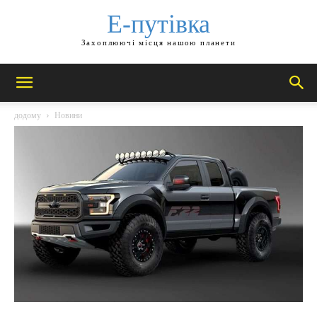
Е-путівка
Захоплюючі місця нашою планети
додому
Новини