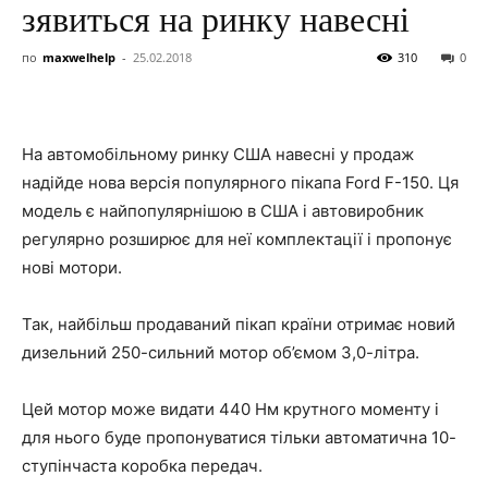
зявиться на ринку навесні
по
maxwelhelp
-
25.02.2018
310
0
На автомобільному ринку США навесні у продаж
надійде нова версія популярного пікапа Ford F-150. Ця
модель є найпопулярнішою в США і автовиробник
регулярно розширює для неї комплектації і пропонує
нові мотори.
Так, найбільш продаваний пікап країни отримає новий
дизельний 250-сильний мотор об’ємом 3,0-літра.
Цей мотор може видати 440 Нм крутного моменту і
для нього буде пропонуватися тільки автоматична 10-
ступінчаста коробка передач.