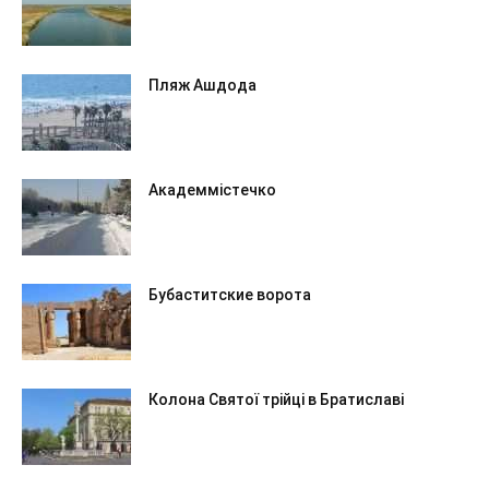
Пляж Ашдода
Академмістечко
Бубаститские ворота
Колона Святої трійці в Братиславі