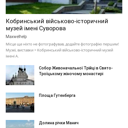
Кобринський військово-історичний
музей імені Суворова
Maxwelhelp
Місце ще ніхто не фотографував, додайте фотографію першим!
Музеї, виставки > Кобринський військово-історичний музей
імені А.
Собор Живоначальної Трійці в Свято-
Троїцькому жіночому монастирі
Площа Гутенберга
Долина річки Манич