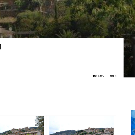
685
0