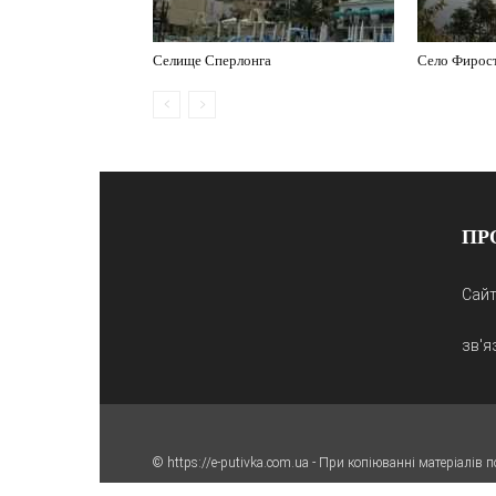
Селище Сперлонга
Село Фирос
ПР
Сайт
зв'я
© https://e-putivka.com.ua - При копіюванні матеріалів 