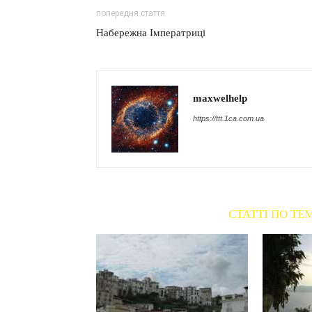
попередня стаття
Набережна Імператриці
maxwelhelp
https://ttt.1ca.com.ua
СТАТТІ ПО ТЕ