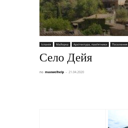
Іспанія
Майорка
Архітектура, пам'ятники
Поселення
Село Дейя
по
maxwelhelp
-
21.04.2020