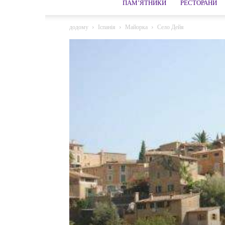
ПАМ’ЯТНИКИ
РЕСТОРАНИ
додому
Іспанія
Майорка
Село Дейя