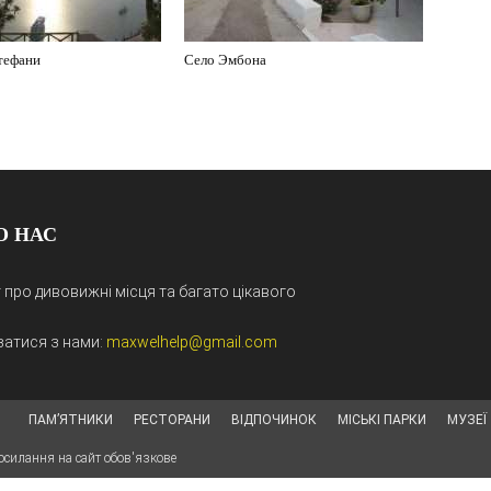
тефани
Село Эмбона
О НАС
 про дивовижні місця та багато цікавого
затися з нами:
maxwelhelp@gmail.com
ПАМ’ЯТНИКИ
РЕСТОРАНИ
ВІДПОЧИНОК
МІСЬКІ ПАРКИ
МУЗЕЇ
посилання на сайт обов'язкове