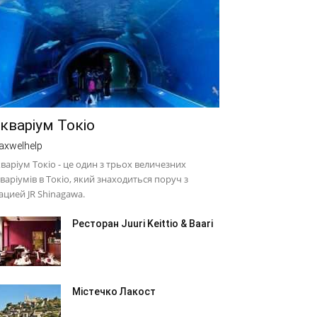
кваріум Токіо
axwelhelp
варіум Токіо - це один з трьох величезних
варіумів в Токіо, який знаходиться поруч з
ацией JR Shinagawa.
Ресторан Juuri Keittio & Baari
Містечко Лакост