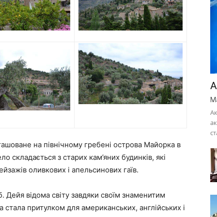
А
M
Ак
ак
ст
ашоване на північному гребені острова Майорка в
ло складається з старих кам’яних будинків, які
ейзажів оливкових і апельсинових гаїв.
. Дейя відома світу завдяки своїм знаменитим
а стала притулком для американських, англійських і