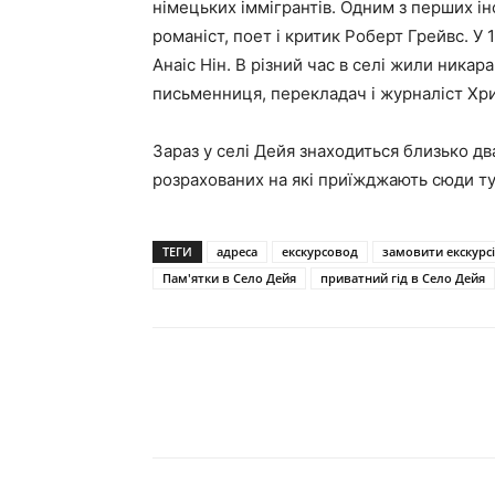
німецьких іммігрантів. Одним з перших ін
романіст, поет і критик Роберт Грейвс. У
Анаіс Нін. В різний час в селі жили ника
письменниця, перекладач і журналіст Хри
Зараз у селі Дейя знаходиться близько дв
розрахованих на які приїжджають сюди ту
ТЕГИ
адреса
екскурсовод
замовити екскурс
Пам'ятки в Село Дейя
приватний гід в Село Дейя