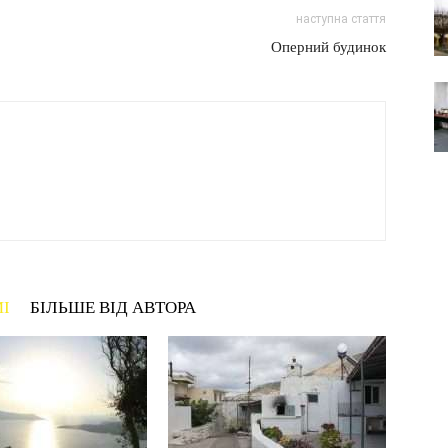
наступна стаття
Оперний будинок
МІ
БІЛЬШЕ ВІД АВТОРА