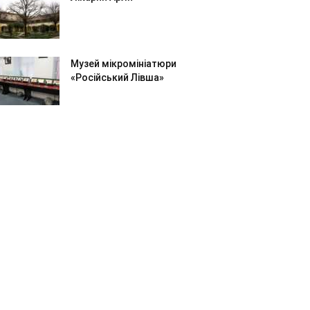
Музей мікромініатюри
«Російський Лівша»