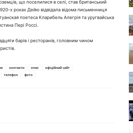
оземців, що поселилися в селі, став британський
 1920-х роках Дейю відвідала відома письменниця
рагуанская поетеса Кларибель Алегрія та уругвайська
стина Пері Россі.
адцяти барів і ресторанів, головним чином
ристів.
ію
контакти
опис
офіційний сайт
телефон
фото