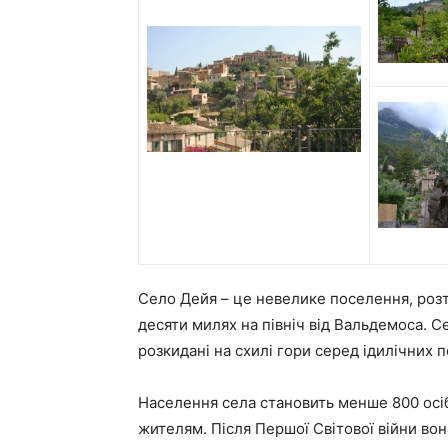
Село Дейя – це невелике поселення, розт
десяти милях на північ від Вальдемоса. Се
розкидані на схилі гори серед ідилічних п
Населення села становить менше 800 осіб
жителям. Після Першої Світової війни вон