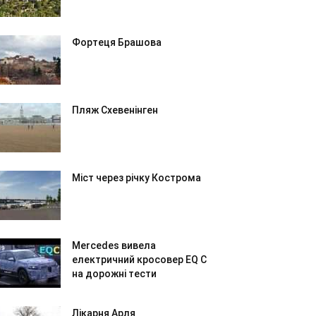
Фортеця Брашова
Пляж Схевенінген
Міст через річку Кострома
Mercedes вивела
електричний кросовер EQ C
на дорожні тести
Лікарня Арля