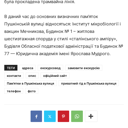
була прокладена трамвайна лінія.
В даний час до основних визначних пам’яток
Пушкінській вулиці відносяться: Інститут мікробіології і
вакцин Мечникова, Будинок № 1 – житлова
шестиэтажная споруда у стилі «сталінського ампіру»,
Будівля Обласної податкової адміністрації та Будинок №
77 — Юридична академія імені Ярослава Мудрого.
ТЕГИ
адреса
екскурсовод
замовити екскурсію
контакти
опис
офіційний сайт
Пам'ятки в Пушкінська вулиця
приватний гід в Пушкінська вулиця
телефон
фото