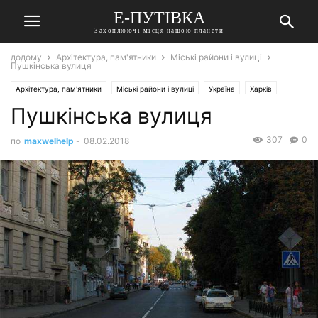
Е-ПУТІВКА
Захоплюючі місця нашою планети
додому
Архітектура, пам'ятники
Міські райони і вулиці
Пушкінська вулиця
Архітектура, пам'ятники
Міські райони і вулиці
Україна
Харків
Пушкінська вулиця
307
0
по
maxwelhelp
-
08.02.2018