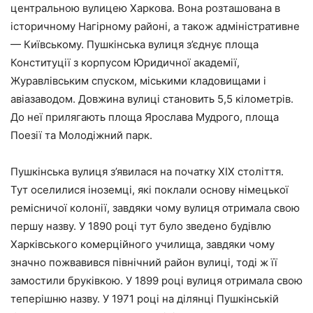
центральною вулицею Харкова. Вона розташована в
історичному Нагірному районі, а також адміністративне
— Київському. Пушкінська вулиця з’єднує площа
Конституції з корпусом Юридичної академії,
Журавлівським спуском, міськими кладовищами і
авіазаводом. Довжина вулиці становить 5,5 кілометрів.
До неї прилягають площа Ярослава Мудрого, площа
Поезії та Молодіжний парк.
Пушкінська вулиця з’явилася на початку XIX століття.
Тут оселилися іноземці, які поклали основу німецької
ремісничої колонії, завдяки чому вулиця отримала свою
першу назву. У 1890 році тут було зведено будівлю
Харківського комерційного училища, завдяки чому
значно пожвавився північний район вулиці, тоді ж її
замостили бруківкою. У 1899 році вулиця отримала свою
теперішню назву. У 1971 році на ділянці Пушкінській