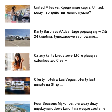
United Miles vs. Кредитные карты United:
кому что действительно нужно?
Karty Barclays AAdvantage pojawią się w Citi
24 kwietnia: tymczasowe zachowanie...
Cztery karty kredytowe, które płacą za
członkostwo Clear+
Oferty hoteli w Las Vegas: oferty last
minute na Strip i...
Four Seasons Mykonos: pierwszy duży
międzynarodowy kurort na wyspie zostanie