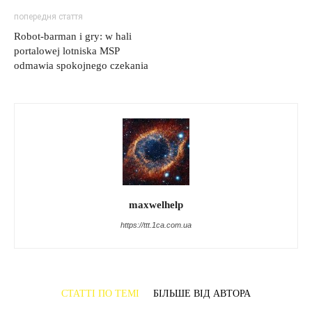
попередня стаття
Robot-barman i gry: w hali
portalowej lotniska MSP
odmawia spokojnego czekania
maxwelhelp
https://ttt.1ca.com.ua
СТАТТІ ПО ТЕМІ
БІЛЬШЕ ВІД АВТОРА