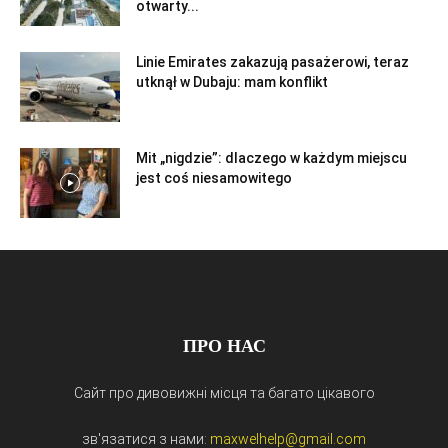
otwarty...
Linie Emirates zakazują pasażerowi, teraz
utknął w Dubaju: mam konflikt
Mit „nigdzie”: dlaczego w każdym miejscu
jest coś niesamowitego
ПРО НАС
Сайт про дивовижні місця та багато цікавого
зв'язатися з нами:
maxwelhelp@gmail.com