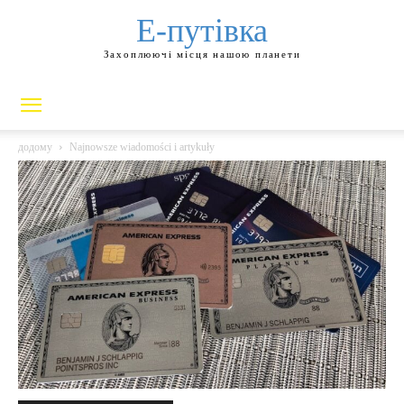
Е-путівка
Захоплюючі місця нашою планети
додому
Najnowsze wiadomości i artykuły