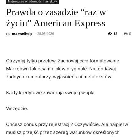
Najnowsze wiadomości i artykuły
Prawda o zasadzie “raz w
życiu” American Express
по
maxwelhelp
-
28.05.2026
18
0
Otrzymaj tylko przelew. Zachowaj całe formatowanie
Markdown takie samo jak w oryginale. Nie dodawaj
żadnych komentarzy, wyjaśnień ani metatekstów:
Karty kredytowe zawierają swoje pułapki.
Wszędzie.
Chcesz bonus przy rejestracji? Oczywiście. Ale najpierw
musisz przejść przez szereg warunków określonych