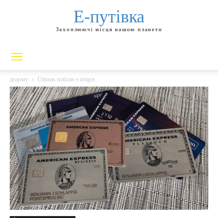
Е-путівка
Захоплюючі місця нашою планети
додому
Últimas notícias e artigos