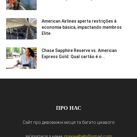
American Airlines aperta restrições à
economia básica, impactando membros
Elite
Chase Sapphire Reserve vs. American
Express Gold: Qual cartão é o...
ПРО НАС
Сайт про дивовижні місця та багато цікавого
зв'язатися з нами:
maxwelhelp@gmail.com