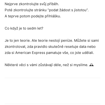
Nejprve zkontrolujte svůj příběh.
Poté zkontrolujte stránku “podat žádost s jistotou”.
A teprve potom podejte přihlášku.
Co když je to sedm let?
Je to jen teorie. Ale teorie nestojí peníze. Můžete si sami
zkontrolovat, zda pravidlo skutečně resetuje data nebo
zda si American Express pamatuje vše, co jste udělali.
Některé věci s vámi zůstávají déle, než si myslíme. 🕰️