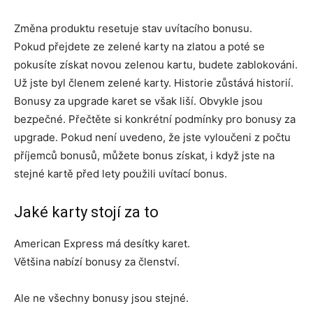
Změna produktu resetuje stav uvítacího bonusu.
Pokud přejdete ze zelené karty na zlatou a poté se
pokusíte získat novou zelenou kartu, budete zablokováni.
Už jste byl členem zelené karty. Historie zůstává historií.
Bonusy za upgrade karet se však liší. Obvykle jsou
bezpečné. Přečtěte si konkrétní podmínky pro bonusy za
upgrade. Pokud není uvedeno, že jste vyloučeni z počtu
příjemců bonusů, můžete bonus získat, i když jste na
stejné kartě před lety použili uvítací bonus.
Jaké karty stojí za to
American Express má desítky karet.
Většina nabízí bonusy za členství.
Ale ne všechny bonusy jsou stejné.