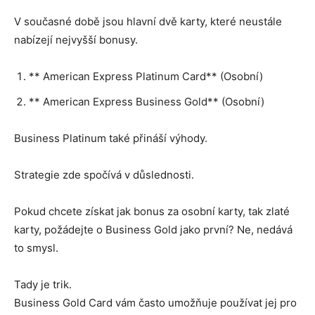
V současné době jsou hlavní dvě karty, které neustále
nabízejí nejvyšší bonusy.
** American Express Platinum Card** (Osobní)
** American Express Business Gold** (Osobní)
Business Platinum také přináší výhody.
Strategie zde spočívá v důslednosti.
Pokud chcete získat jak bonus za osobní karty, tak zlaté
karty, požádejte o Business Gold jako první? Ne, nedává
to smysl.
Tady je trik.
Business Gold Card vám často umožňuje používat jej pro