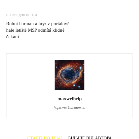
попередня стаття
Robot barman a hry: v portálové
hale letiště MSP odmítá klidné
čekání
maxwelhelp
https://ttt.1ca.com.ua
СТАТТІ ПО ТЕМІ
БІЛЬШЕ ВІД АВТОРА