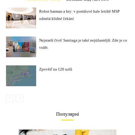
Robot barman a hry: v portálové hale letiště MSP
odmítá klidné čekání
Nejstarší čtvrť Santiaga je také nejúžasnější. Zde je co
vidět.
Zpověď na 120 uzlů
Популярні