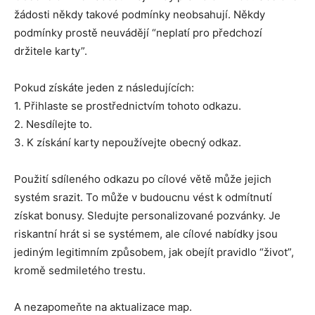
žádosti někdy takové podmínky neobsahují. Někdy
podmínky prostě neuvádějí “neplatí pro předchozí
držitele karty”.
Pokud získáte jeden z následujících:
1. Přihlaste se prostřednictvím tohoto odkazu.
2. Nesdílejte to.
3. K získání karty nepoužívejte obecný odkaz.
Použití sdíleného odkazu po cílové větě může jejich
systém srazit. To může v budoucnu vést k odmítnutí
získat bonusy. Sledujte personalizované pozvánky. Je
riskantní hrát si se systémem, ale cílové nabídky jsou
jediným legitimním způsobem, jak obejít pravidlo “život”,
kromě sedmiletého trestu.
A nezapomeňte na aktualizace map.