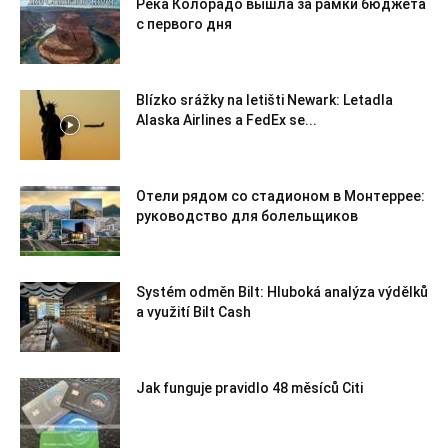
Река Колорадо вышла за рамки бюджета
с первого дня
Blízko srážky na letišti Newark: Letadla
Alaska Airlines a FedEx se...
Отели рядом со стадионом в Монтеррее:
руководство для болельщиков
Systém odměn Bilt: Hluboká analýza výdělků
a využití Bilt Cash
Jak funguje pravidlo 48 měsíců Citi