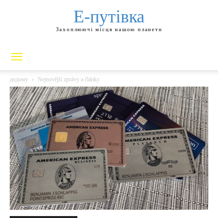
Е-путівка
Захоплюючі місця нашою планети
додому
Nejnovější zprávy a články