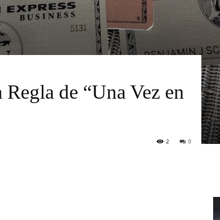
a Regla de “Una Vez en
2
0