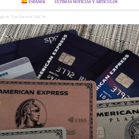
ESPAÑOL
ÚLTIMAS NOTICIAS Y ARTÍCULOS
gla de “Una Vez en la Vida” de...