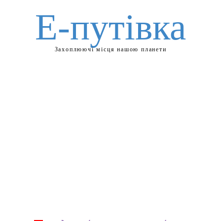
Е-путівка
Захоплюючі місця нашою планети