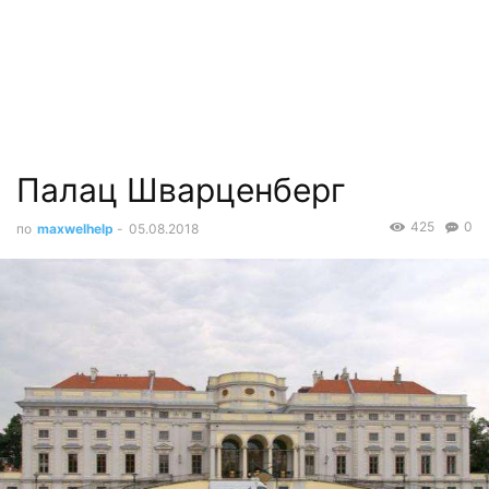
Палац Шварценберг
425
0
по
maxwelhelp
-
05.08.2018