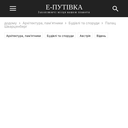
Е-ПУТІВКА
Захоплюючі місця нашою планети
додому
Архітектура, пам'ятники
Будівлі та споруди
Палац
Шварценберг
Архітектура, пам'ятники
Будівлі та споруди
Австрія
Відень