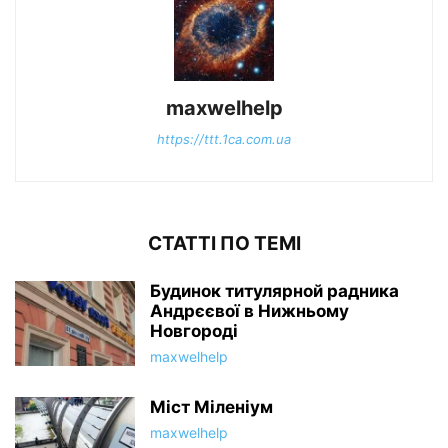
maxwelhelp
https://ttt.1ca.com.ua
СТАТТІ ПО ТЕМІ
Будинок титулярной радника
Андрєєвої в Нижньому
Новгороді
maxwelhelp
Міст Міленіум
maxwelhelp