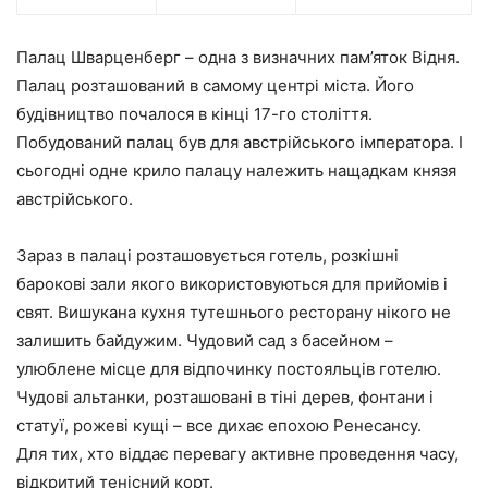
Палац Шварценберг – одна з визначних пам’яток Відня.
Палац розташований в самому центрі міста. Його
будівництво почалося в кінці 17-го століття.
Побудований палац був для австрійського імператора. І
сьогодні одне крило палацу належить нащадкам князя
австрійського.
Зараз в палаці розташовується готель, розкішні
барокові зали якого використовуються для прийомів і
свят. Вишукана кухня тутешнього ресторану нікого не
залишить байдужим. Чудовий сад з басейном –
улюблене місце для відпочинку постояльців готелю.
Чудові альтанки, розташовані в тіні дерев, фонтани і
статуї, рожеві кущі – все дихає епохою Ренесансу.
Для тих, хто віддає перевагу активне проведення часу,
відкритий тенісний корт.