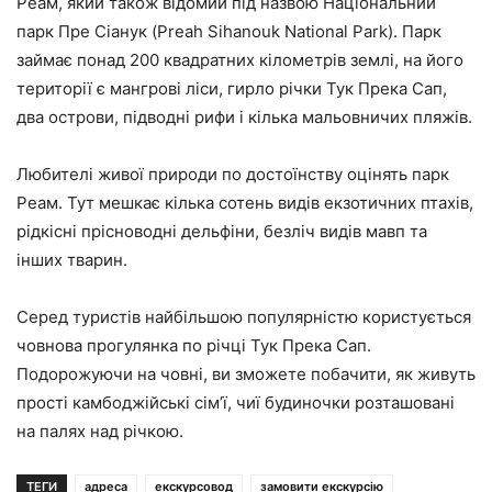
Реам, який також відомий під назвою Національний
парк Пре Сіанук (Preah Sihanouk National Park). Парк
займає понад 200 квадратних кілометрів землі, на його
території є мангрові ліси, гирло річки Тук Прека Сап,
два острови, підводні рифи і кілька мальовничих пляжів.
Любителі живої природи по достоїнству оцінять парк
Реам. Тут мешкає кілька сотень видів екзотичних птахів,
рідкісні прісноводні дельфіни, безліч видів мавп та
інших тварин.
Серед туристів найбільшою популярністю користується
човнова прогулянка по річці Тук Прека Сап.
Подорожуючи на човні, ви зможете побачити, як живуть
прості камбоджійські сім’ї, чиї будиночки розташовані
на палях над річкою.
ТЕГИ
адреса
екскурсовод
замовити екскурсію