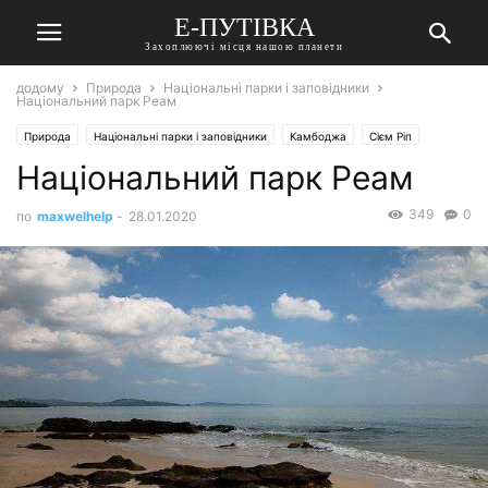
Е-ПУТІВКА
Захоплюючі місця нашою планети
додому
Природа
Національні парки і заповідники
Національний парк Реам
Природа
Національні парки і заповідники
Камбоджа
Сієм Ріп
Національний парк Реам
349
0
по
maxwelhelp
-
28.01.2020