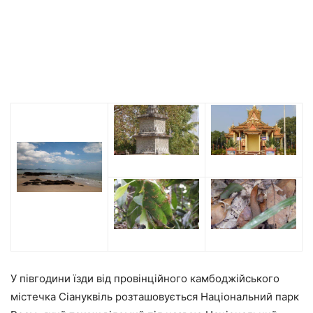
У півгодини їзди від провінційного камбоджійського
містечка Сіануквіль розташовується Національний парк