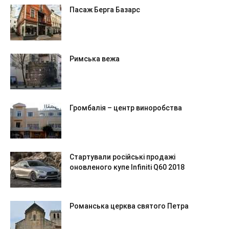
Пасаж Берга Базарс
Римська вежа
Громбалія – центр виноробства
Стартували російські продажі
оновленого купе Infiniti Q60 2018
Романська церква святого Петра