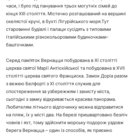
часи, і було під панування трьох могутніх сімей до
кінця XIII століття. Містечко розташований на вершині
скелястої кручі, в бухті Лігурійського моря.Тут
старовинні будівлі і палаци сусідять з типовими
італійськими різнокольоровими будиночками-
башточками.
Серед пам’яток Вернацци побудована в XI столітті
церква святої Марії Антіохійської та побудована в XVII
столітті церква святого Франциска. Замок Доріа разом
з вежею Белфорті з XI століття служив для
спостереження за узбережжям і захисту міста,
сьогодні з замку відкривається красива панорама.
Любителям літнього відпочинку можна відправитися
на пляж, їх у місті два. На березі пришвартовано безліч
човнів і яхт, тому здійснити морську подорож уздовж
берега Вернацца – один із способів, як приємно