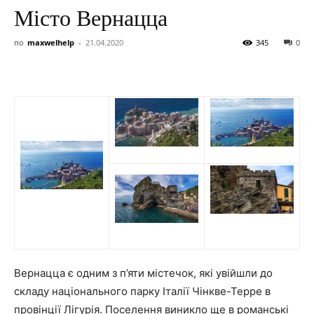
Місто Вернацца
по
maxwelhelp
-
21.04.2020
345
0
Вернацца є одним з п’яти містечок, які увійшли до
складу національного парку Італії Чінкве-Терре в
провінції Лігурія. Поселення виникло ще в романські