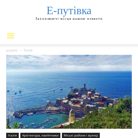
Е-путівка
Захоплюючі місця нашою планети
додому
Італія
Італія
Архітектура, пам'ятники
Міські райони і вулиці