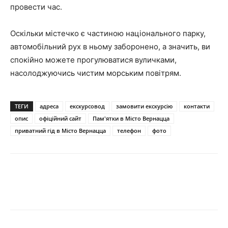
провести час.
Оскільки містечко є частиною національного парку,
автомобільний рух в ньому заборонено, а значить, ви
спокійно можете прогулюватися вуличками,
насолоджуючись чистим морським повітрям.
ТЕГИ
адреса
екскурсовод
замовити екскурсію
контакти
опис
офіційний сайт
Пам'ятки в Місто Вернацца
приватний гід в Місто Вернацца
телефон
фото