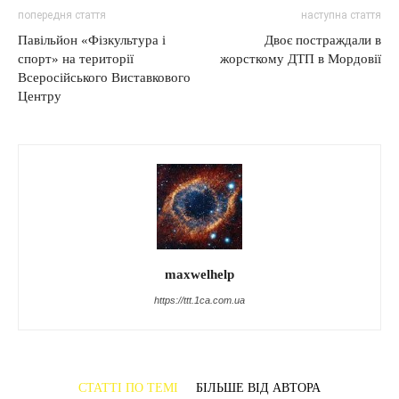
попередня стаття
наступна стаття
Павільйон «Фізкультура і
Двоє постраждали в
спорт» на території
жорсткому ДТП в Мордовії
Всеросійського Виставкового
Центру
maxwelhelp
https://ttt.1ca.com.ua
СТАТТІ ПО ТЕМІ
БІЛЬШЕ ВІД АВТОРА