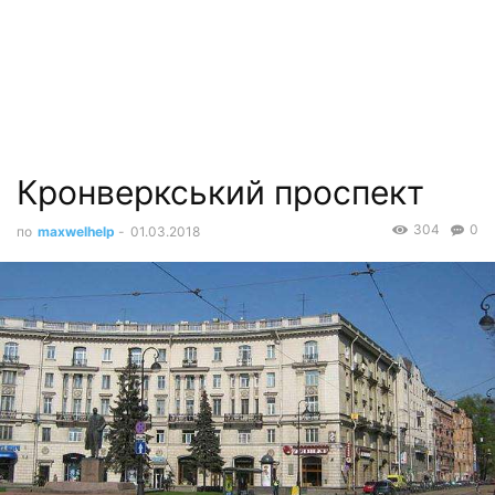
Кронверкський проспект
304
0
по
maxwelhelp
-
01.03.2018