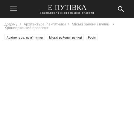
Е-ПУТІВКА
Захоплюючі місця нашою планети
додому
Архітектура, пам'ятники
Міські райони і вулиці
Кронверкський проспект
Архітектура, пам'ятники
Міські райони і вулиці
Росія
Санкт-Петербург