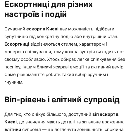
Ескортниці для різних
настроїв і подій
Сучасний
ескорт в Києві
дає можливість підібрати
супутницю під конкретну подію або внутрішній стан.
Ескортниці
відрізняються стилем, характером і
манерою спілкування, тому кожна зустріч виходить по-
своєму особливою. Хтось обирає легке спілкування без
поспіху, іншим ближчі яскраві емоції та активний вечір.
Саме різноманіття робить такий вибір зручним і
гнучким.
Віп-рівень і елітний супровід
Для тих, хто очікує більшого, доступний
віп ескорт в
Києві
, де значення мають деталі та загальне враження.
Елітний
супровід — це доглянута зовнішність, спокійна