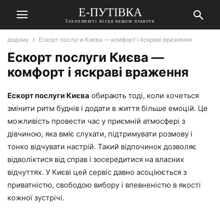
Е-ПУТІВКА
Захоплюючі місця нашою планети
додому
Ескорт послуги Києва — комфорт і яскраві враження
Ескорт послуги Києва —
комфорт і яскраві враження
Ескорт послуги Києва
обирають тоді, коли хочеться
змінити ритм буднів і додати в життя більше емоцій. Це
можливість провести час у приємній атмосфері з
дівчиною, яка вміє слухати, підтримувати розмову і
тонко відчувати настрій. Такий відпочинок дозволяє
відволіктися від справ і зосередитися на власних
відчуттях. У Києві цей сервіс давно асоціюється з
приватністю, свободою вибору і впевненістю в якості
кожної зустрічі.