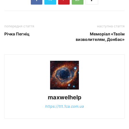
попередня стаття
наступна стаття
Річка Пегніц
Меморіал «Твоїм
визволителям, Донбас»
maxwelhelp
https://ttt.1ca.com.ua