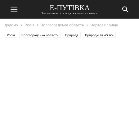
Е-ПУТІВКА
Захоплюючі місця нашою планети
додому
Росія
Волгоградська область
Чортове грище
Росія
Волгоградська область
Природа
Природні пам'ятки