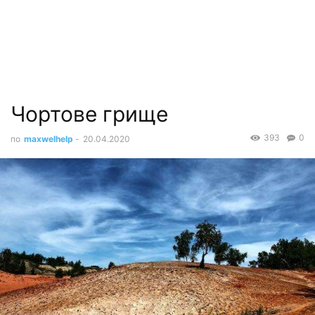
Чортове грище
393
0
по
maxwelhelp
-
20.04.2020