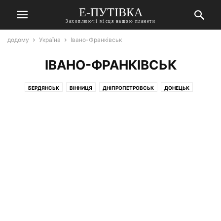
Е-ПУТІВКА
Захоплюючі місця нашою планети
додому
Україна
Івано-Франківськ
ІВАНО-ФРАНКІВСЬК
БЕРДЯНСЬК
ВІННИЦЯ
ДНІПРОПЕТРОВСЬК
ДОНЕЦЬК
ЖИТОМИР
ЗАКАРПАТТІ
ІВАНО-ФРАНКІВСЬК
КАМ'ЯНЕЦЬ-ПОДІЛЬСЬКИЙ
КИЇВ
ЛУГАНСЬК
ЛЬВІВ
ОДЕСА
ПОЛТАВА
ПОЧАЇВ
ПРИП'ЯТЬ
СУМИ
ТРУСКАВЕЦЬ
УЖГОРОД
ХАРКІВ
ХМЕЛЬНИЦЬКИЙ
ЧЕРНІВЦІ
ЧЕРНІГІВ
ШАЦЬК