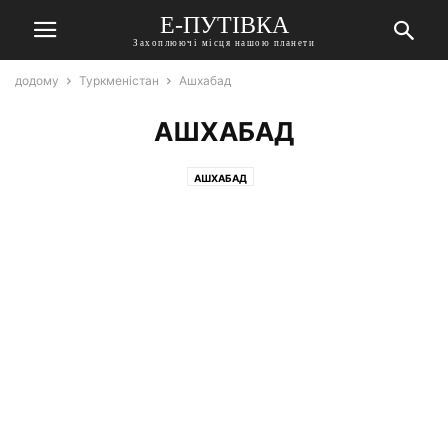
Е-ПУТІВКА
Захоплюючі місця нашою планети
додому
Туркменістан
Ашхабад
АШХАБАД
АШХАБАД