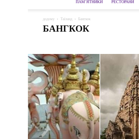
ПАМ’ЯТНИКИ
РЕСТОРАНИ
додому
Таїланд
Бангкок
БАНГКОК
Аюттхая
Бангкок
Витрат
Канчанабурі
Као
острів Чанг
Паттайя
Південний регіон
Пхангн