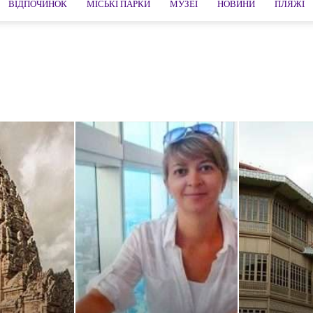
ВІДПОЧИНОК
МІСЬКІ ПАРКИ
МУЗЕЇ
НОВИНИ
ПЛЯЖІ
 Лак
острів Пханган
острів Пхукет
острів Самет
острів Самуй
га
Пхетбури
Пхипхи острова
Хуахін
Чіангмай
Чонбурі