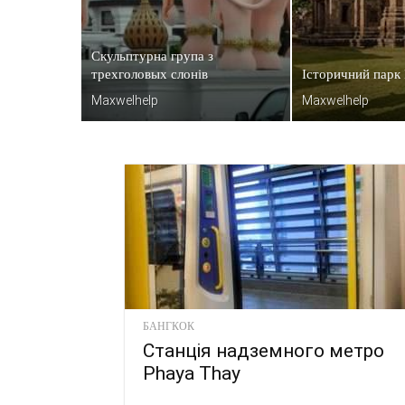
Скульптурна група з
трехголовых слонів
Історичний парк
Maxwelhelp
Maxwelhelp
БАНГКОК
Станція надземного метро
Phaya Thay