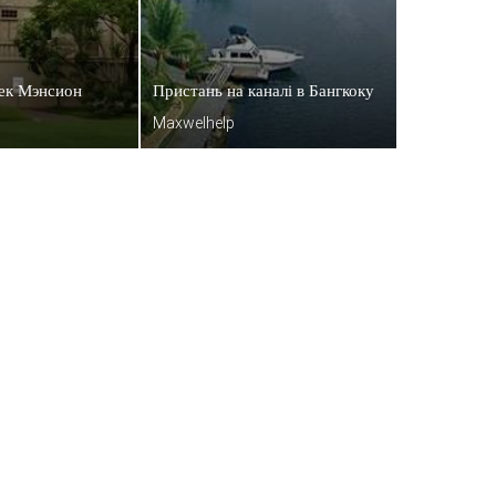
ек Мэнсион
Пристань на каналі в Бангкоку
Maxwelhelp