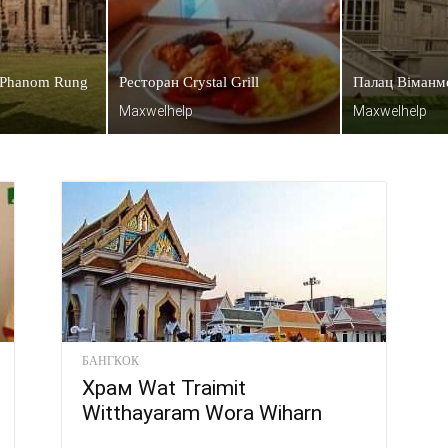
 Phanom Rung
Ресторан Crystal Grill
Палац Віманм
Maxwelhelp
Maxwelhelp
БАНГКОК
Храм Wat Traimit
Witthayaram Wora Wiharn