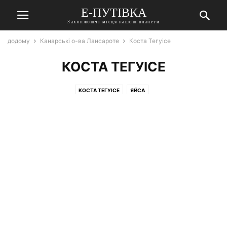
Е-ПУТІВКА
Захоплюючі місця нашою планети
додому
Канарські о-ва Лансароте
Коста Тегуісе
КОСТА ТЕГУІСЕ
КОСТА ТЕГУІСЕ
ЯЙСА