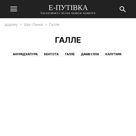
Е-ПУТІВКА
Захоплюючі місця нашою планети
додому
Шрі-Ланка
Галле
ГАЛЛЕ
АНУРАДХАПУРА
БЕНТОТА
ГАЛЛЕ
ДАМБУЛЛА
КАЛУТАРА
КАНДИ
КОЛОМБО
НЕГОМБО
ПОЛОННАРУВА
СІГІРІЯ
УНАВАТУНА
ХІККАДУВА