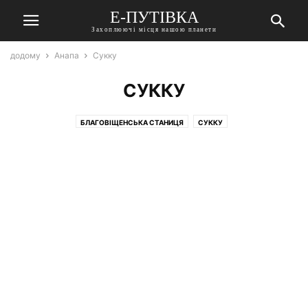
Е-ПУТІВКА
Захоплюючі місця нашою планети
додому
Анапа
Сукку
СУККУ
БЛАГОВІЩЕНСЬКА СТАНИЦЯ
СУККУ