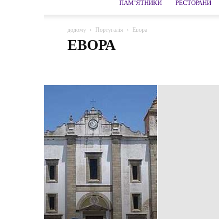
ПАМ’ЯТНИКИ
РЕСТОРАНИ
додому
Португалія
Евора
ЕВОРА
Авейру
Алгарве
Бесеску
Брага
Евора
Е
Порту
Сагреш
Санта-Круш
Сантана
Синтр