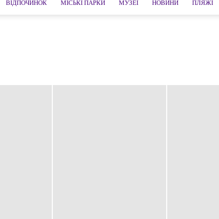
ВІДПОЧИНОК
МІСЬКІ ПАРКИ
МУЗЕЇ
НОВИНИ
ПЛЯЖІ
шторіл
Коїмбра
Лісабон
Мадейра о.
Обідуш
Порталегри
а
Томар
Фуншал