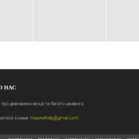
О НАС
 про дивовижні місця та багато цікавого
затися з нами:
maxwelhelp@gmail.com