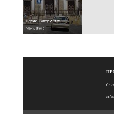
Церква Санту Антау
Maxwelhelp
ПР
Сайт
зв'я