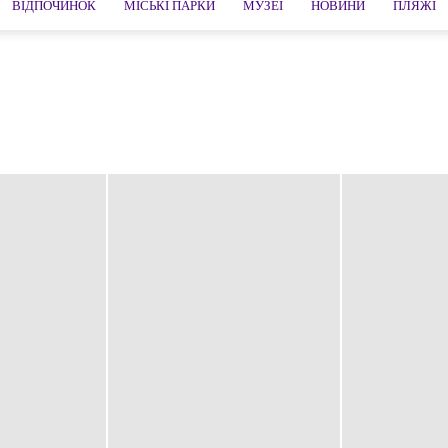
ВІДПОЧИНОК
МІСЬКІ ПАРКИ
МУЗЕЇ
НОВИНИ
ПЛЯЖІ
ранта
Лахті
Порвоо
Рованіємі
Савонлінна
Турку