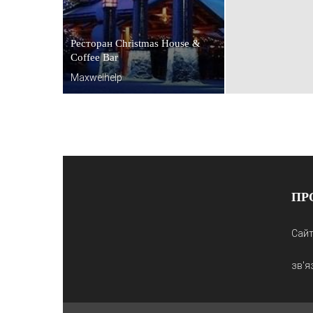
Ресторан Christmas House &
Coffee Bar
Maxwelhelp
ПР
Сайт
зв'я