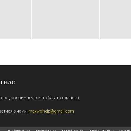
О НАС
 про дивовижні місця та багато цікавого
затися з нами:
maxwelhelp@gmail.com