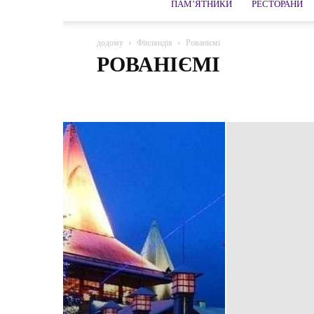
ПАМ’ЯТНИКИ
РЕСТОРАНИ
додому
Фінляндія
Рованіємі
РОВАНІЄМІ
Гельсінкі
Іматра
Керимяки
Котка
Лаппеен