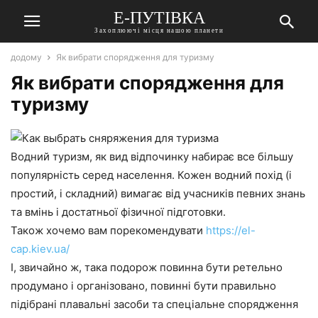
Е-ПУТІВКА
Захоплюючі місця нашою планети
додому
Як вибрати спорядження для туризму
Як вибрати спорядження для
туризму
Водний туризм, як вид відпочинку набирає все більшу
популярність серед населення. Кожен водний похід (і
простий, і складний) вимагає від учасників певних знань
та вмінь і достатньої фізичної підготовки.
Також хочемо вам порекомендувати
https://el-
cap.kiev.ua/
І, звичайно ж, така подорож повинна бути ретельно
продумано і організовано, повинні бути правильно
підібрані плавальні засоби та спеціальне спорядження