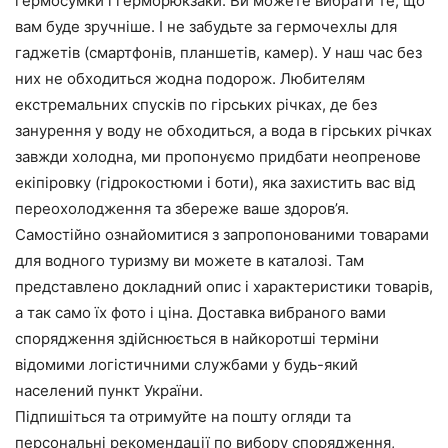
гермосумки і герморюкзаки. Ви можете вибрати те, що
вам буде зручніше. І не забудьте за гермочехлы для
гаджетів (смартфонів, планшетів, камер). У наш час без
них не обходиться жодна подорож. Любителям
екстремальних спусків по гірських річках, де без
занурення у воду не обходиться, а вода в гірських річках
завжди холодна, ми пропонуємо придбати неопренове
екіпіровку (гідрокостюми і боти), яка захистить вас від
переохолодження та збереже ваше здоров’я.
Самостійно ознайомитися з запропонованими товарами
для водного туризму ви можете в каталозі. Там
представлено докладний опис і характеристики товарів,
а так само їх фото і ціна. Доставка вибраного вами
спорядження здійснюється в найкоротші терміни
відомими логістичними службами у будь-який
населений пункт України.
Підпишіться та отримуйте на пошту огляди та
персональні рекомендації по вибору спорядження,