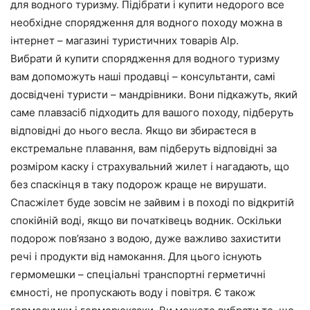
для водного туризму. Підібрати і купити недорого все
необхідне спорядження для водного походу можна в
інтернет – магазині туристичних товарів Alp.
Вибрати й купити спорядження для водного туризму
вам допоможуть наші продавці – консультанти, самі
досвідчені туристи – мандрівники. Вони підкажуть, який
саме плавзасіб підходить для вашого походу, підберуть
відповідні до нього весла. Якщо ви збираєтеся в
екстремальне плавання, вам підберуть відповідні за
розміром каску і страхувальний жилет і нагадають, що
без спаскінця в таку подорож краще не вирушати.
Спасжілет буде зовсім не зайвим і в поході по відкритій
спокійній воді, якщо ви початківець водник. Оскільки
подорож пов’язано з водою, дуже важливо захистити
речі і продукти від намокання. Для цього існують
гермомешки – спеціальні транспортні герметичні
ємності, не пропускають воду і повітря. Є також