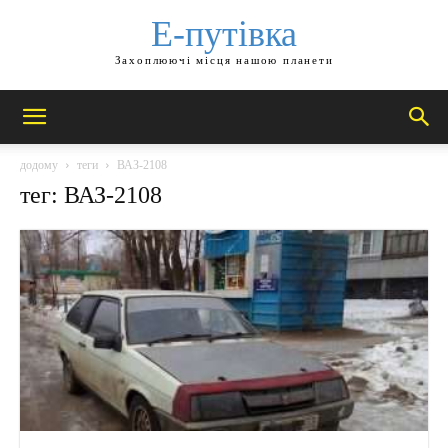
Е-путівка
Захоплюючі місця нашою планети
додому
теги
ВАЗ-2108
тег: ВАЗ-2108