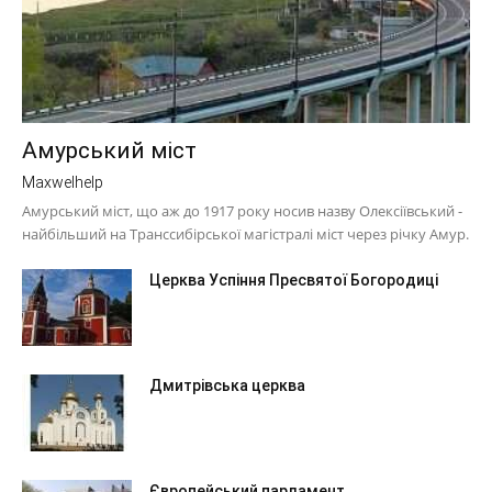
Амурський міст
Maxwelhelp
Амурський міст, що аж до 1917 року носив назву Олексіївський -
найбільший на Транссибірської магістралі міст через річку Амур.
Церква Успіння Пресвятої Богородиці
Дмитрівська церква
Європейський парламент