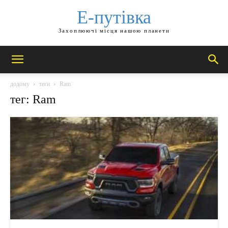
Е-путівка
Захоплюючі місця нашою планети
додому
теги
Ram
тег: Ram