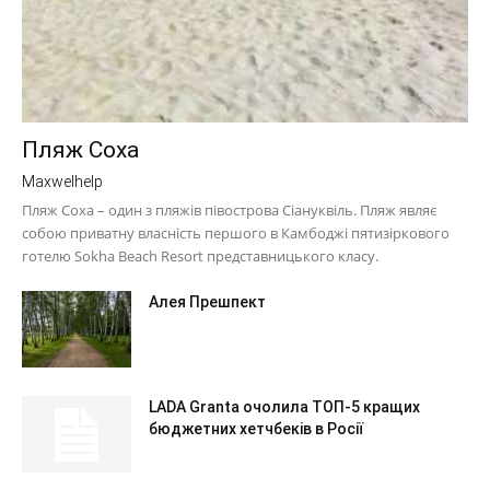
Пляж Соха
Maxwelhelp
Пляж Соха – один з пляжів півострова Сіануквіль. Пляж являє
собою приватну власність першого в Камбоджі пятизіркового
готелю Sokha Beach Resort представницького класу.
Алея Прешпект
LADA Granta очолила ТОП-5 кращих
бюджетних хетчбеків в Росії