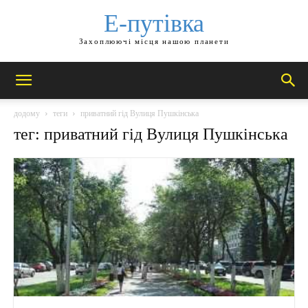
Е-путівка
Захоплюючі місця нашою планети
додому
теги
приватний гід Вулиця Пушкінська
тег: приватний гід Вулиця Пушкінська