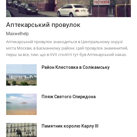
Аптекарський провулок
Maxwelhelp
Аптекарський провулок знаходиться в Центральному окрузі
міста Москви, в Басманному районі. Цей провулок знаменитий,
перш за все, тим, що в XVII столітті тут був Аптекарський наказ.
Район Клестовка в Солікамську
Пляж Святого Спиридона
Памятник королю Карлу III