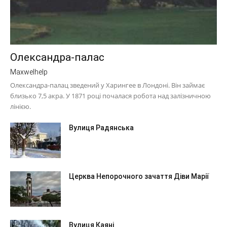
Олександра-палас
Maxwelhelp
Олександра-палац зведений у Харингее в Лондоні. Він займає
близько 7,5 акра. У 1871 році почалася робота над залізничною
лінією.
Вулиця Радянська
Церква Непорочного зачаття Діви Марії
Вулиця Каяні