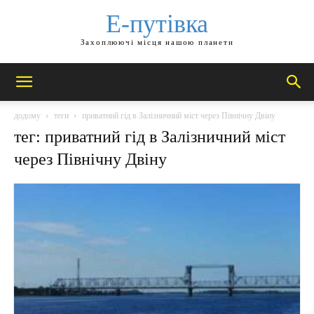
Е-путівка
Захоплюючі місця нашою планети
додому
теги
приватний гід в Залізничний міст через Північну Двіну
тег: приватний гід в Залізничний міст
через Північну Двіну