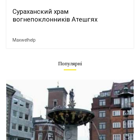
Сураханский храм
вогнепоклонників Атешгях
Maxwelhelp
Популярні