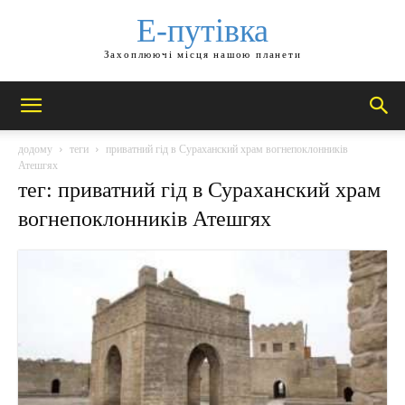
Е-путівка
Захоплюючі місця нашою планети
додому
теги
приватний гід в Сураханский храм вогнепоклонників
Атешгях
тег: приватний гід в Сураханский храм
вогнепоклонників Атешгях