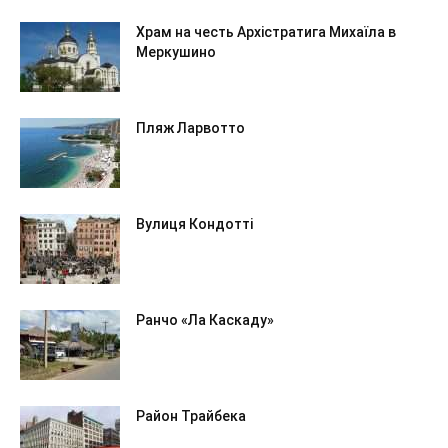
Храм на честь Архістратига Михаїла в
Меркушино
Пляж Ларвотто
Вулиця Кондотті
Ранчо «Ла Каскаду»
Район Трайбека