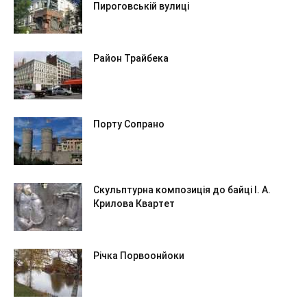
Пироговській вулиці
Район Трайбека
Порту Сопрано
Скульптурна композиція до байці І. А.
Крилова Квартет
Річка Порвоонйоки