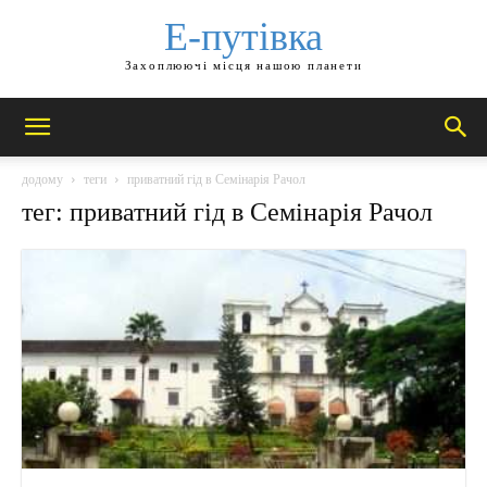
Е-путівка
Захоплюючі місця нашою планети
додому
теги
приватний гід в Семінарія Рачол
тег: приватний гід в Семінарія Рачол