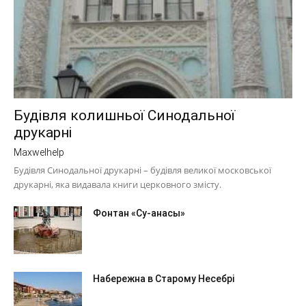
Будівля колишньої Синодальної
друкарні
Maxwelhelp
Будівля Синодальної друкарні – будівля великої московської
друкарні, яка видавала книги церковного змісту.
Фонтан «Су-анасы»
Набережна в Старому Несебрі