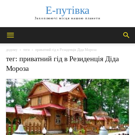
Е-путівка
Захоплюючі місця нашою планети
додому
теги
приватний гід в Резиденція Діда Мороза
тег: приватний гід в Резиденція Діда
Мороза