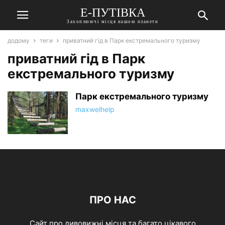
Е-ПУТІВКА
Захоплюючі місця нашою планети
додому
теги
приватний гід в Парк екстремального туризму
приватний гід в Парк
екстремального туризму
Парк екстремального туризму
maxwelhelp
ПРО НАС
Сайт про дивовижні місця та багато цікавого